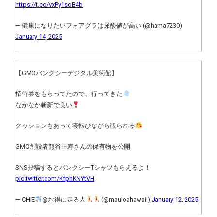
https://t.co/vxPy1soB4b
— 健康になりたいフォアグラは尿酸値が高い (@hama7230)
January 14, 2025
【GMOバンクシーデジタル美術館】
招待券をもらってたので、行ってきた
なかなか斬新で良い
クッションもあって寝転びながら観られる
GMO創設者熊谷正寿さんの保有物を公開
SNS投稿するとバンクシーTシャツもらえるよ！
pic.twitter.com/KfphKNYtVH
— CHIE
@お得に走る人
(@mauloahawaii)
January 12, 2025