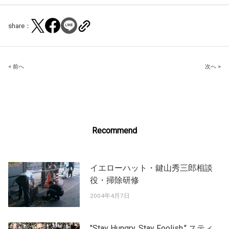
share：
Post
< 前へ
次へ >
navigation
Recommend
イエローハット・鍵山秀三郎相談
役・掃除研修
2004年4月7日
"Stay Hungry. Stay Foolish." スティ