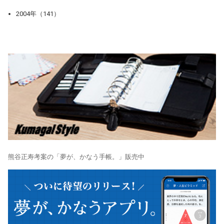
2004年（141）
熊谷正寿考案の「夢が、かなう手帳。」販売中