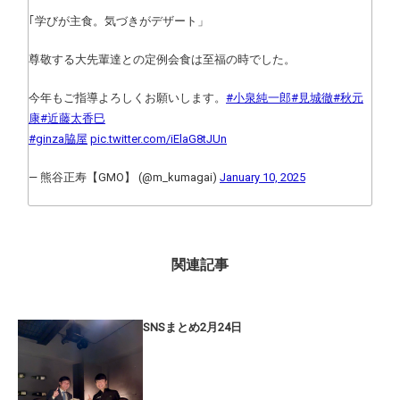
｢学びが主食。気づきがデザート」
尊敬する大先輩達との定例会食は至福の時でした。
今年もご指導よろしくお願いします。
#小泉純一郎
#見城徹
#秋元
康
#近藤太香巳
#ginza脇屋
pic.twitter.com/iElaG8tJUn
— 熊谷正寿【GMO】 (@m_kumagai)
January 10, 2025
関連記事
SNSまとめ2月24日