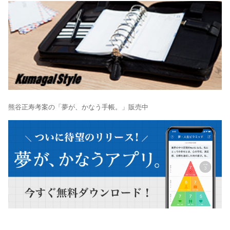
熊谷正寿考案の「夢が、かなう手帳。」販売中