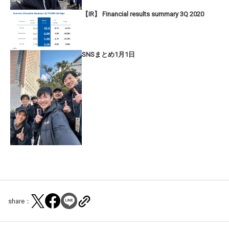
【IR】 Financial results summary 3Q 2020
SNSまとめ1月1日
share：