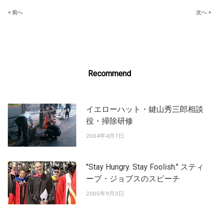
Post
< 前へ
次へ >
navigation
Recommend
イエローハット・鍵山秀三郎相談
役・掃除研修
2004年4月7日
"Stay Hungry. Stay Foolish." スティ
ーブ・ジョブスのスピーチ
2005年9月3日