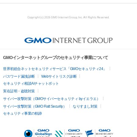
Copyright (c) 2026 GMO Internet Group, Inc. All Rights Reserved.
GMOインターネットグループのセキュリティ事業について
世界初総合ネットセキュリティサービス「GMOセキュリティ24」
パスワード漏洩診断
Webサイトリスク診断
セキュリティ相談AIチャットボット
実在証明・盗聴対策
サイバー攻撃対策（GMOサイバーセキュリティ byイエラエ）
サイバー攻撃対策（GMO Flatt Security）
なりすまし対策
セキュリティ事業の軌跡