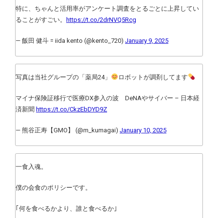
特に、ちゃんと活用率がアンケート調査をとるごとに上昇してい
ることがすごい。
https://t.co/2drNVQ5Rcg
— 飯田 健斗 = iida kento (@kento_720)
January 9, 2025
写真は当社グループの「薬局24」
ロボットが調剤してます
マイナ保険証移行で医療DX参入の波 DeNAやサイバー – 日本経
済新聞
https://t.co/CkzEbDYD9Z
— 熊谷正寿【GMO】 (@m_kumagai)
January 10, 2025
一食入魂。
僕の会食のポリシーです。
｢何を食べるかより、誰と食べるか｣