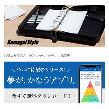
熊谷正寿考案の「夢が、かなう手帳。」販売中