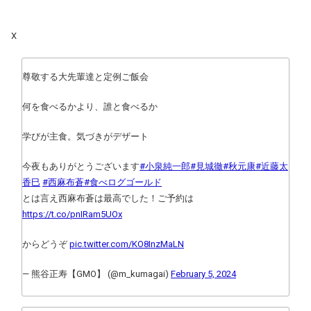
X
尊敬する大先輩達と定例ご飯会
何を食べるかより、誰と食べるか
学びが主食。気づきがデザート
今夜もありがとうございます
#小泉純一郎
#見城徹
#秋元康
#近藤太
香巳
#西麻布蒼
#食べログゴールド
とは言え西麻布蒼は最高でした！ご予約は
https://t.co/pnIRam5UOx
からどうぞ
pic.twitter.com/KO8InzMaLN
— 熊谷正寿【GMO】 (@m_kumagai)
February 5, 2024