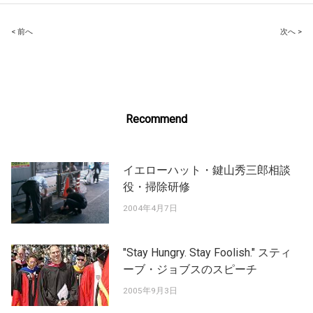
Post
< 前へ
次へ >
navigation
Recommend
イエローハット・鍵山秀三郎相談
役・掃除研修
2004年4月7日
"Stay Hungry. Stay Foolish." スティ
ーブ・ジョブスのスピーチ
2005年9月3日