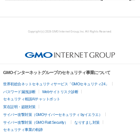
Copyright (c) 2026 GMO Internet Group, Inc. All Rights Reserved.
GMOインターネットグループのセキュリティ事業について
世界初総合ネットセキュリティサービス「GMOセキュリティ24」
パスワード漏洩診断
Webサイトリスク診断
セキュリティ相談AIチャットボット
実在証明・盗聴対策
サイバー攻撃対策（GMOサイバーセキュリティ byイエラエ）
サイバー攻撃対策（GMO Flatt Security）
なりすまし対策
セキュリティ事業の軌跡