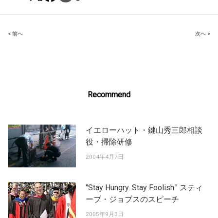
Post
< 前へ
次へ >
navigation
Recommend
イエローハット・鍵山秀三郎相談
役・掃除研修
2004年4月7日
"Stay Hungry. Stay Foolish." スティ
ーブ・ジョブスのスピーチ
2005年9月3日