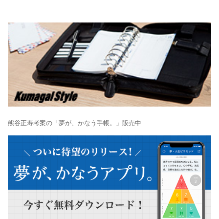
熊谷正寿考案の「夢が、かなう手帳。」販売中