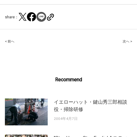
share：
Post
< 前へ
次へ >
navigation
Recommend
イエローハット・鍵山秀三郎相談
役・掃除研修
2004年4月7日