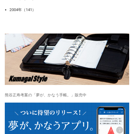
2004年（141）
熊谷正寿考案の「夢が、かなう手帳。」販売中