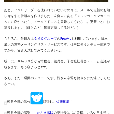
あと、ＲＳＳリーダーを使われていない方の為に、メールで更新のお知
らせをする仕組みを作りました。左側←にある「メルマガ・クマガイコ
ム」に良かったら、メールアドレスを登録してください。更新ごとにお
送りします。（ほとんど、毎日更新してるけど。）
もちろん、仕組みは
ＧＭＯグループ
の
FreeML
を利用しています。日本
最大の無料メーリングリストサービスです。仕事に使うとチョー便利で
すから、皆さん試してみてくださいね。
明日は、８時３０分から常務会、役員会、子会社社長会・・・と会議が
続きます。もう寝よっとzzz。
さあ、また一週間のスタートです。皆さん今週も健やかにお過ごしくだ
さーい。
熊谷今日の気分
頑張れ、
佐藤琢磨
！
熊谷今日の感謝
かんき出版
の境社長はじめ皆様、いろいろ本当に