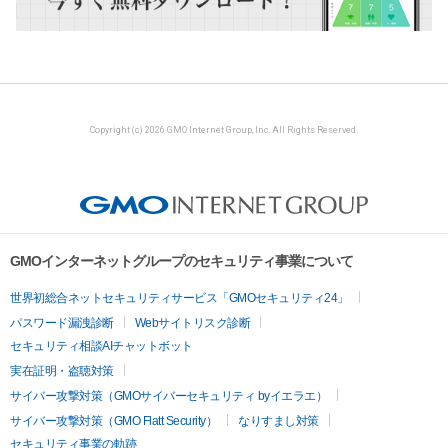
Copyright (c) 2026 GMO Internet Group, Inc. All Rights Reserved.
GMOインターネットグループのセキュリティ事業について
世界初総合ネットセキュリティサービス「GMOセキュリティ24」
パスワード漏洩診断
Webサイトリスク診断
セキュリティ相談AIチャットボット
実在証明・盗聴対策
サイバー攻撃対策（GMOサイバーセキュリティ byイエラエ）
サイバー攻撃対策（GMO Flatt Security）
なりすまし対策
セキュリティ事業の軌跡