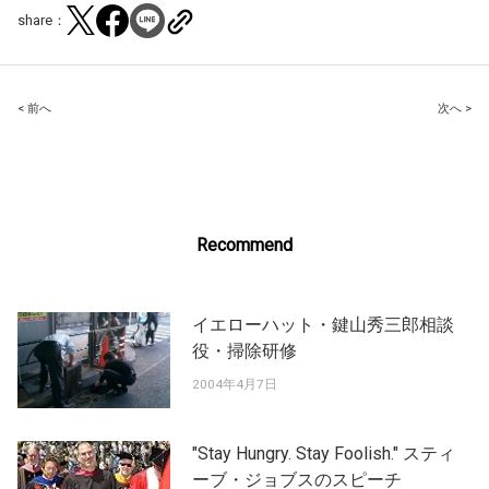
share：
Post
< 前へ
次へ >
navigation
Recommend
イエローハット・鍵山秀三郎相談
役・掃除研修
2004年4月7日
"Stay Hungry. Stay Foolish." スティ
ーブ・ジョブスのスピーチ