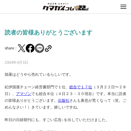
読者の皆様ありがとうございます
share：
2004年4月5日
拙著はどうやら売れているらしいです。
紀伊国屋チェーン経営書部門で１位、
総合で１７位
（３月２２日〜２８
日）、
アマゾン
でも総合８位（４日２３：３０現在）です。本当に読者
の皆様ありがとうございます。
出版社
さんも鼻息が荒くなって（笑。ご
めんなさい！）きています。嬉しいですね。
昨日の日経朝刊にも、すごい広告↓を出していただけました。