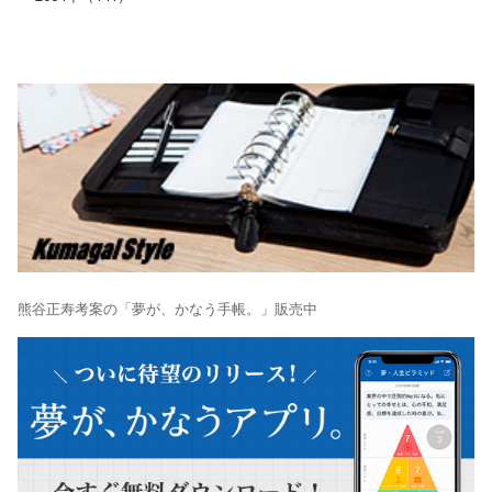
熊谷正寿考案の「夢が、かなう手帳。」販売中