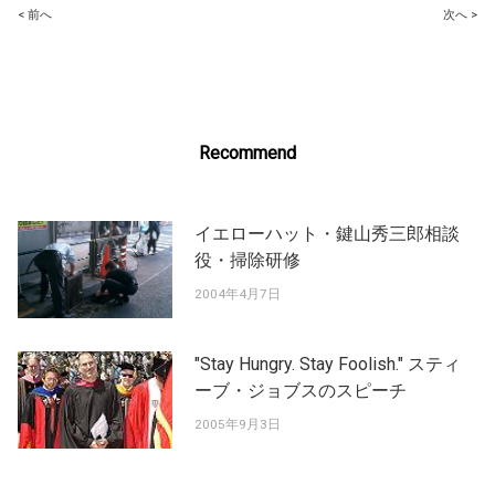
Post
< 前へ
次へ >
navigation
Recommend
イエローハット・鍵山秀三郎相談
役・掃除研修
2004年4月7日
"Stay Hungry. Stay Foolish." スティ
ーブ・ジョブスのスピーチ
2005年9月3日