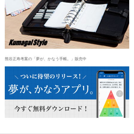
熊谷正寿考案の「夢が、かなう手帳。」販売中