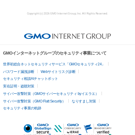
Copyright (c) 2026 GMO Internet Group, Inc. All Rights Reserved.
GMOインターネットグループのセキュリティ事業について
世界初総合ネットセキュリティサービス「GMOセキュリティ24」
パスワード漏洩診断
Webサイトリスク診断
セキュリティ相談AIチャットボット
実在証明・盗聴対策
サイバー攻撃対策（GMOサイバーセキュリティ byイエラエ）
サイバー攻撃対策（GMO Flatt Security）
なりすまし対策
セキュリティ事業の軌跡