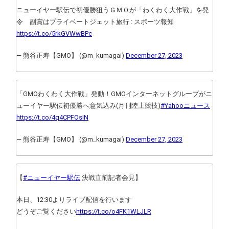
ニューイヤー駅伝で初優勝狙うＧＭＯが「わくわく大作戦」を発
令 副賞はプライベートジェット旅行 : スポーツ報知
https://t.co/5rkGVWwBPc
— 熊谷正寿【GMO】 (@m_kumagai)
December 27, 2023
「GMOわくわく大作戦」発動！GMOインターネットグループがニ
ューイヤー駅伝初優勝へ意気込み(月刊陸上競技)
#Yahooニュース
https://t.co/4q4CPFOsIN
— 熊谷正寿【GMO】 (@m_kumagai)
December 27, 2023
【
#ニューイヤー駅伝
決戦直前記者会見】
本日、12:30よりライブ配信を行います
どうぞご覧ください
https://t.co/o4FK1WLJLR