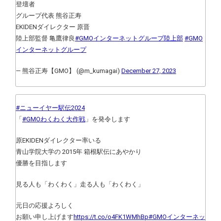
登壇者
グループ代表 熊谷正寿
EKIDENダイレクター 原晋
陸上部監督 亀鷹律良
#GMOインターネットグループ陸上部
#GMO
インターネットグループ
— 熊谷正寿【GMO】 (@m_kumagai)
December 27, 2023
#ニューイヤー駅伝2024
「
#GMOわくわく大作戦
」を発令します
原EKIDENダイレクター率いる
青山学院大学の 2015年 箱根駅伝にあやかり
優勝を目指します
見る人も「わくわく」走る人も「わくわく」
元日の応援よろしく
お願い申し上げます
https://t.co/o4FK1WMhBp
#GMOインターネッ