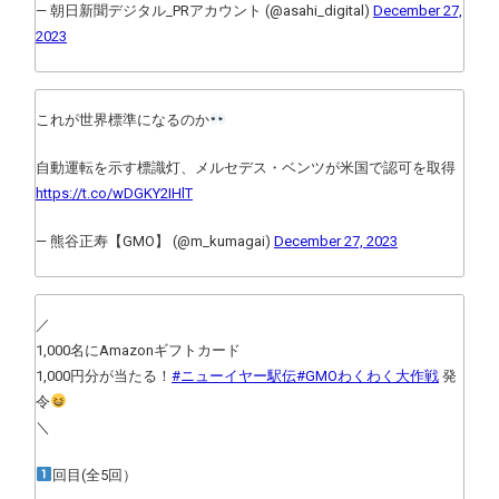
— 朝日新聞デジタル_PRアカウント (@asahi_digital)
December 27,
2023
これが世界標準になるのか
自動運転を示す標識灯、メルセデス・ベンツが米国で認可を取得
https://t.co/wDGKY2IHlT
— 熊谷正寿【GMO】 (@m_kumagai)
December 27, 2023
／
1,000名にAmazonギフトカード
1,000円分が当たる！
#ニューイヤー駅伝
#GMOわくわく大作戦
発
令
＼
回目(全5回）