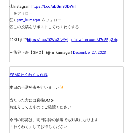
①Instagram
https://t.co/abGm8ODWnI
をフォロー
②X
@m_kumagai
をフォロー
③この投稿をリポストしてわくわくする
12/31まで
https://t.co/f0WcGfzYyI
…
pic.twitter.com/J7e8FgGxjq
— 熊谷正寿【GMO】 (@m_kumagai)
December 27, 2023
#GMOわくわく大作戦
本日の当選発表を行いました
当たった方には直接DMを
お送りしてますのでご確認ください
今日の応募は、明日以降の抽選でも対象になります
「わくわく」してお待ちください