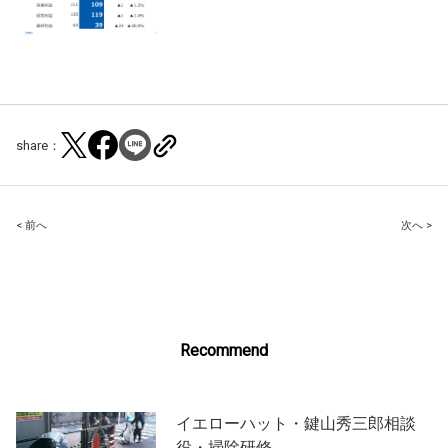
share：
Post
< 前へ
次へ >
navigation
Recommend
イエローハット・鍵山秀三郎相談
役・掃除研修