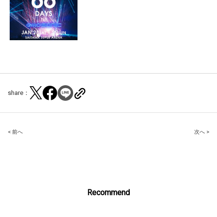
share：
Post
< 前へ
次へ >
navigation
Recommend