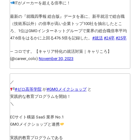
ITがメーカーを超える倍率に！
最新の『就職四季報 総合版』データを基に、新卒就活で総合職
（技術系以外）の倍率が高い企業トップ100社を抽出したとこ
ろ、1位はGMOインターネットグループで業界の総合職倍率平均
47.6倍をはるかに上回る476.5倍を記録した。
#就活
#24卒
#25卒
— コロです。【キャリア特化の就活対策｜キャリころ】
(@career_colo)
November 30, 2023
／
#ゼロ高等学院
が
#GMOメイクショップ
と
実践的な教育プログラムを開始！
＼
ECサイト構築 SaaS 業界 No.1
GMOメイクショップと連携
実践的教育プログラムである