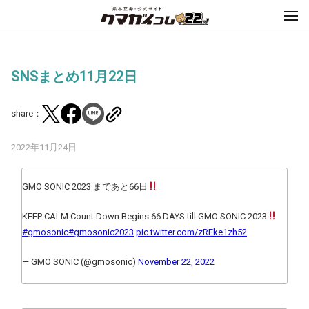
SNSまとめ11月22日
share：
2022年11月24日
GMO SONIC 2023 まであと66日
KEEP CALM Count Down Begins 66 DAYS till GMO SONIC 2023
#gmosonic
#gmosonic2023
pic.twitter.com/zREke1zh52
— GMO SONIC (@gmosonic)
November 22, 2022