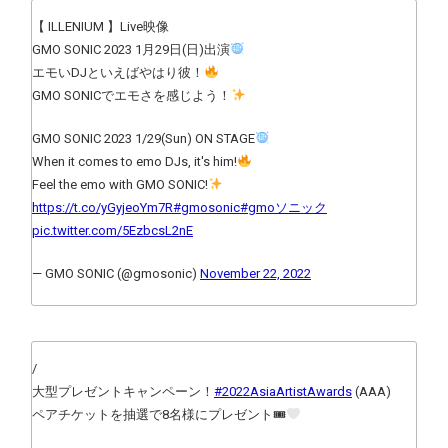
【 ILLENIUM 】Live映像
GMO SONIC 2023 1月29日(日)出演
エモいDJといえばやはり彼！
GMO SONICでエモさを感じよう！
GMO SONIC 2023 1/29(Sun) ON STAGE
When it comes to emo DJs, it's him!
Feel the emo with GMO SONIC!
https://t.co/yGyjeoYm7R
#gmosonic
#gmoソニック
pic.twitter.com/5EzbcsL2nE
— GMO SONIC (@gmosonic)
November 22, 2022
/
大型プレゼントキャンペーン！
#2022AsiaArtistAwards
(AAA)
ペアチケットを抽選で8名様にプレゼント🎟