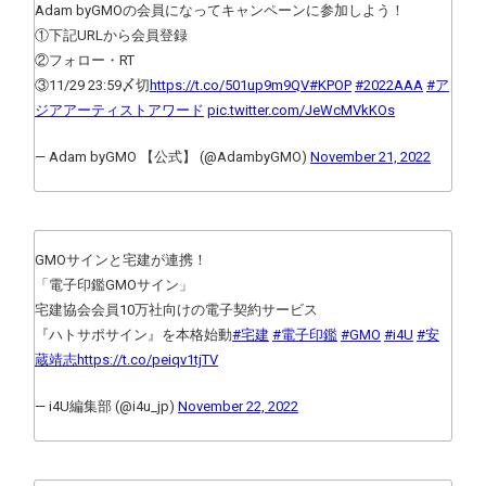
Adam byGMOの会員になってキャンペーンに参加しよう！
①下記URLから会員登録
②フォロー・RT
③11/29 23:59〆切
https://t.co/501up9m9QV
#KPOP
#2022AAA
#ア
ジアアーティストアワード
pic.twitter.com/JeWcMVkKOs
— Adam byGMO 【公式】 (@AdambyGMO)
November 21, 2022
GMOサインと宅建が連携！
「電子印鑑GMOサイン」
宅建協会会員10万社向けの電子契約サービス
『ハトサポサイン』を本格始動
#宅建
#電子印鑑
#GMO
#i4U
#安
蔵靖志
https://t.co/peiqv1tjTV
— i4U編集部 (@i4u_jp)
November 22, 2022