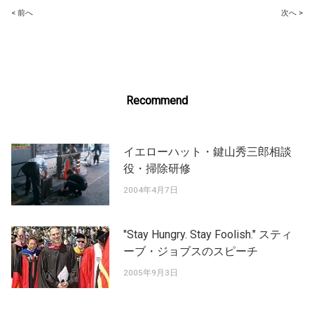
Post
< 前へ
次へ >
navigation
Recommend
イエローハット・鍵山秀三郎相談
役・掃除研修
2004年4月7日
"Stay Hungry. Stay Foolish." スティ
ーブ・ジョブスのスピーチ
2005年9月3日