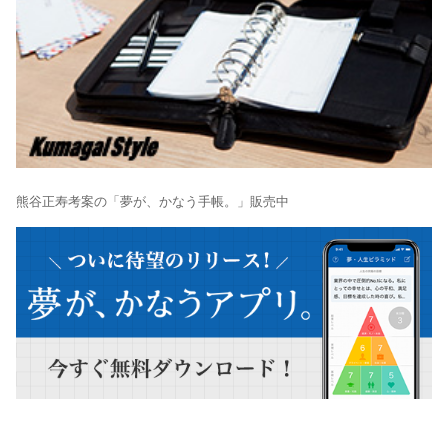
熊谷正寿考案の「夢が、かなう手帳。」販売中