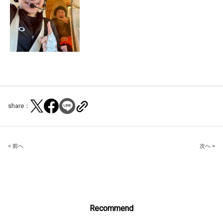
share：
Post
< 前へ
次へ >
navigation
Recommend