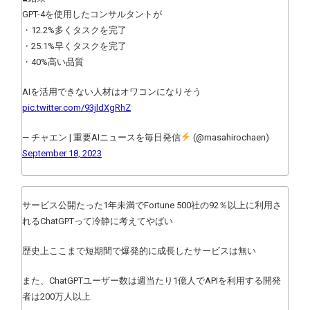
GPT-4を使用したコンサルタントが
・12.2%多くタスクを完了
・25.1%早くタスクを完了
・40%高い品質
AIを活用できない人材はオワコンになりそう
pic.twitter.com/93jldXgRhZ
— チャエン | 重要AIニュースを毎日発信
(@masahirochaen)
September 18, 2023
サービス公開たった1年未満でFortune 500社の92％以上に利用さ
れるChatGPTって冷静に考えてやばい
歴史上ここまで短期間で爆発的に成長したサービスは無い
また、ChatGPTユーザー数は週当たり1億人でAPIを利用する開発
者は200万人以上