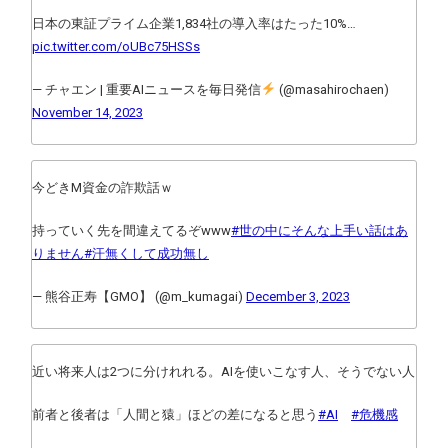
日本の東証プライム企業1,834社の導入率はたった10%…
pic.twitter.com/oUBc75HSSs
— チャエン | 重要AIニュースを毎日発信
(@masahirochaen)
November 14, 2023
今どきM資金の詐欺話ｗ
持っていく先を間違えてるぞwww
#世の中にそんな上手い話はあ
りません
#汗無くして成功無し
— 熊谷正寿【GMO】 (@m_kumagai)
December 3, 2023
近い将来人は2つに分けれれる。AIを使いこなす人、そうでない人
前者と後者は「人間と猿」ほどの差になると思う
#AI
#危機感