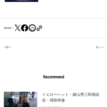
share：
Post
< 前へ
次へ >
navigation
Recommend
イエローハット・鍵山秀三郎相談
役・掃除研修