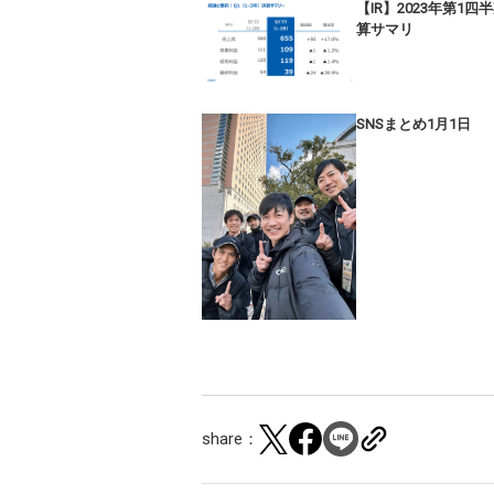
【IR】2023年第1四
算サマリ
SNSまとめ1月1日
share：