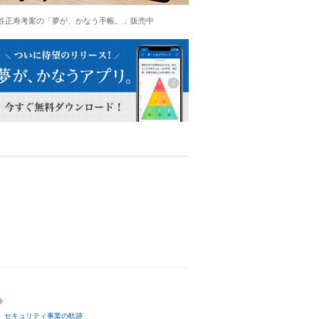
谷正寿考案の「夢が、かなう手帳。」販売中
ト
セキュリティ事業の軌跡