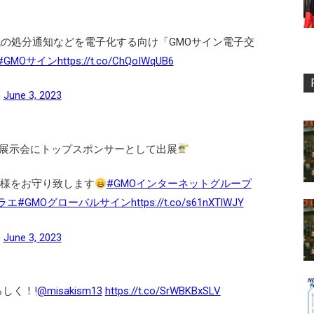
紙の処分通知などを電子化する向け「GMOサイン電子交
#GMOサイン
https://t.co/ChQoIWqUB6
)
June 3, 2023
際展示会にトップスポンサーとして出展
皆様をお守り致します
#GMOインターネットグループ
ラエ
#GMOグローバルサイン
https://t.co/s61nXTlWJY
)
June 3, 2023
しく！!
@misakism13
https://t.co/SrWBKBxSLV