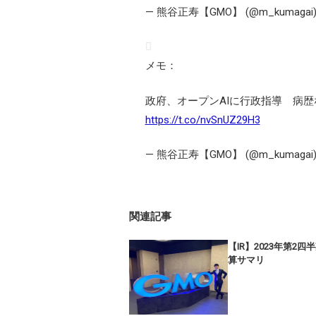
— 熊谷正寿【GMO】 (@m_kumagai
メモ：
政府、オープンAIに行政指導 病歴
https://t.co/nvSnUZ29H3
— 熊谷正寿【GMO】 (@m_kumagai
関連記事
【IR】2023年第2四
算サマリ