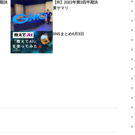
半期決
【IR】2022年第3四半期決
算サマリ
SNSまとめ6月3日