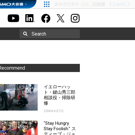
Search
Recommend
イエローハッ
ト・鍵山秀三郎
相談役・掃除研
修
2004年4月7日
"Stay Hungry.
Stay Foolish." ス
ティーブ・ジョ