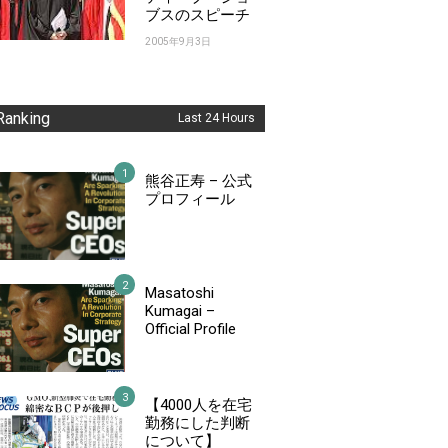
ブスのスピーチ
2005年9月3日
Ranking
Last 24 Hours
熊谷正寿 – 公式
プロフィール
Masatoshi
Kumagai –
Official Profile
【4000人を在宅
勤務にした判断
について】