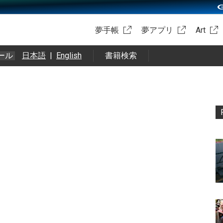
夢手帳
夢アプリ
Art
ール
日本語
|
English
書籍検索