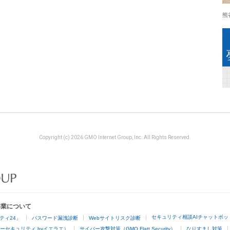
熊
Copyright (c) 2026 GMO Internet Group, Inc. All Rights Reserved.
事業について
セキュリティ相談AIチャットボッ
ティ24」
パスワード漏洩診断
Webサイトリスク診断
ーセキュリティ byイエラエ）
サイバー攻撃対策（GMO Flatt Security）
なりすまし対策