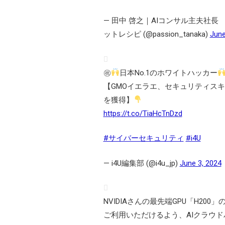
— 田中 啓之｜AIコンサル主夫社長
ットレシピ (@passion_tanaka)
June
㊗
日本No.1のホワイトハッカー
【GMOイエラエ、セキュリティスキル・
を獲得】
https://t.co/TiaHcTnDzd
#サイバーセキュリティ
#i4U
— i4U編集部 (@i4u_jp)
June 3, 2024
NVIDIAさんの最先端GPU「H200
ご利用いただけるよう、AIクラウ