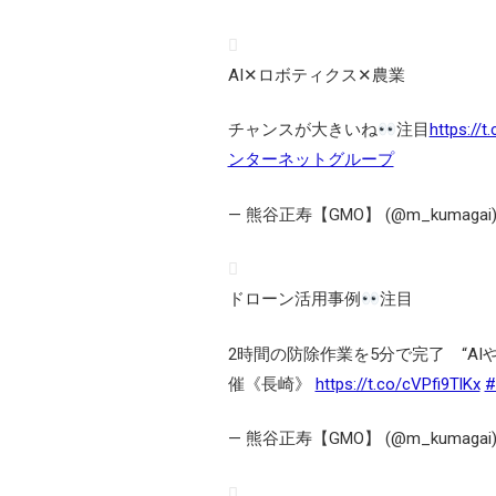
AI✕ロボティクス✕農業
チャンスが大きいね
注目
https://
ンターネットグループ
— 熊谷正寿【GMO】 (@m_kumagai
ドローン活用事例
注目
2時間の防除作業を5分で完了 “A
催《長崎》
https://t.co/cVPfi9TlKx
— 熊谷正寿【GMO】 (@m_kumagai