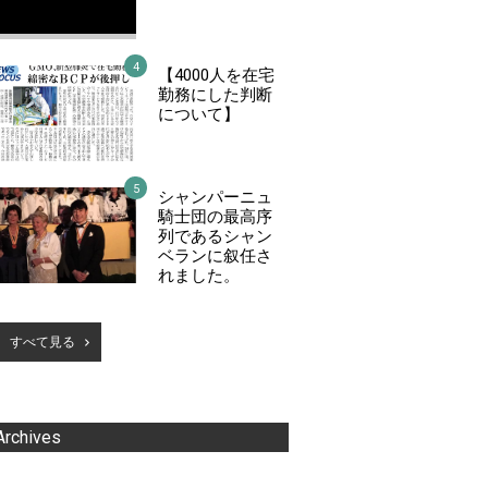
【4000人を在宅
勤務にした判断
について】
シャンパーニュ
騎士団の最高序
列であるシャン
ベランに叙任さ
れました。
すべて見る
Archives