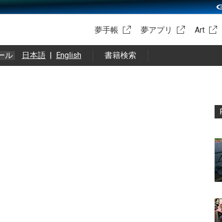
夢手帳
夢アプリ
Art
ール
日本語
|
English
書籍検索