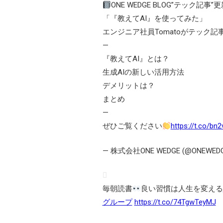
ONE WEDGE BLOG”テック記事
「『教えてAI』を使ってみた」
エンジニア社員Tomatoがテック
—
『教えてAI』とは？
生成AIの新しい活用方法
デメリットは？
まとめ
—
ぜひご覧ください
https://t.co/b
— 株式会社ONE WEDGE (@ONEWEDG
毎朝読書
良い習慣は人生を変える
グループ
https://t.co/74TgwTeyMJ