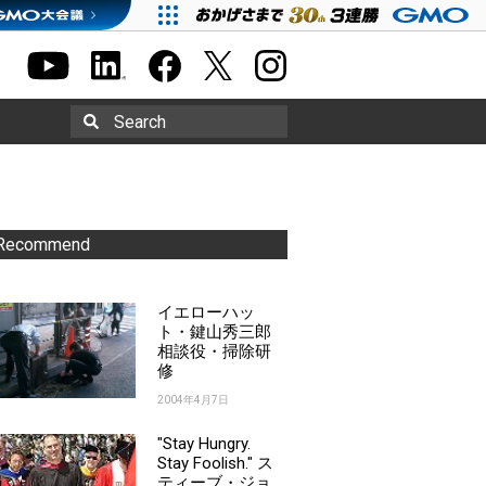
Search
Recommend
イエローハッ
ト・鍵山秀三郎
相談役・掃除研
修
2004年4月7日
"Stay Hungry.
Stay Foolish." ス
ティーブ・ジョ