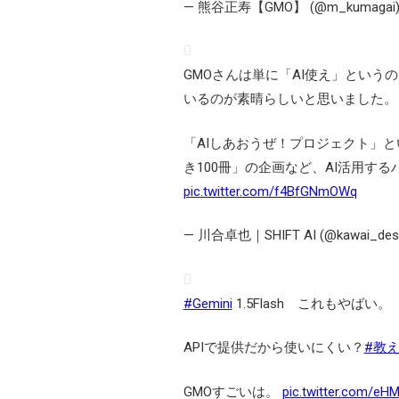
— 熊谷正寿【GMO】 (@m_kumagai
GMOさんは単に「AI使え」という
いるのが素晴らしいと思いました。
「AIしあおうぜ！プロジェクト」と
き100冊」の企画など、AI活用す
pic.twitter.com/f4BfGNmOWq
— 川合卓也｜SHIFT AI (@kawai_des
#Gemini
1.5Flash これもやばい。
APIで提供だから使いにくい？
#教え
GMOすごいは。
pic.twitter.com/eHM