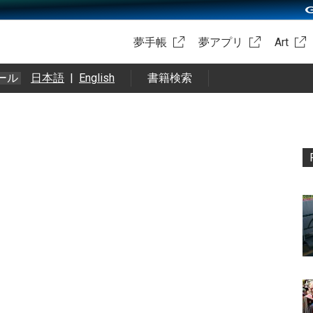
夢手帳
夢アプリ
Art
ール
日本語
|
English
書籍検索