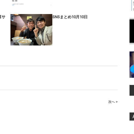
算サ
SNSまとめ10月10日
次へ >