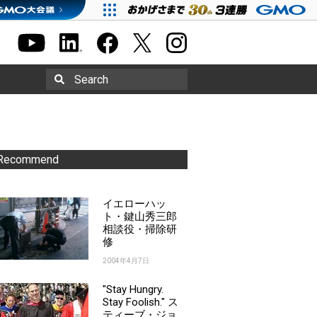
Search
Recommend
イエローハッ
ト・鍵山秀三郎
相談役・掃除研
修
2004年4月7日
"Stay Hungry.
Stay Foolish." ス
ティーブ・ジョ