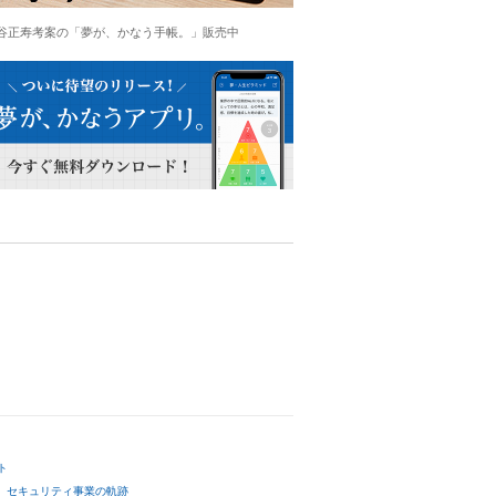
谷正寿考案の「夢が、かなう手帳。」販売中
ト
セキュリティ事業の軌跡