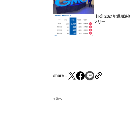
【IR】2021年通期決
マリー
share：
< 前へ
Post
navigation