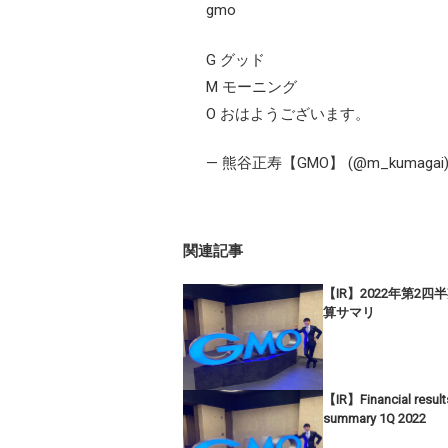
gmo
G グッド
M モーニング
O おはようございます。
— 熊谷正寿【GMO】 (@m_kumagai
関連記事
【IR】2022年第2四
算サマリ
【IR】Financial result
summary 1Q 2022