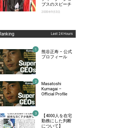
ブスのスピーチ
2005年9月3日
Ranking
Last 24 Hours
熊谷正寿 – 公式
プロフィール
Masatoshi
Kumagai –
Official Profile
【4000人を在宅
勤務にした判断
について】