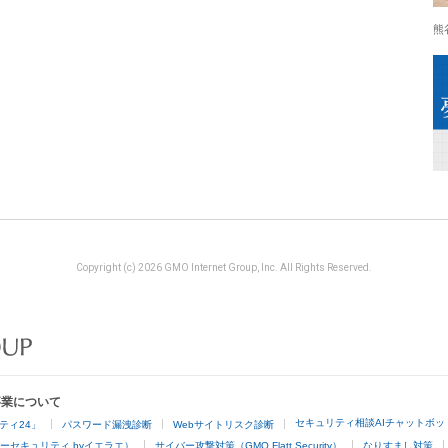
熊
Copyright (c) 2026 GMO Internet Group, Inc. All Rights Reserved.
事業について
セキュリティ相談AIチャットボッ
ティ24」
パスワード漏洩診断
Webサイトリスク診断
ーセキュリティ byイエラエ）
サイバー攻撃対策（GMO Flatt Security）
なりすまし対策