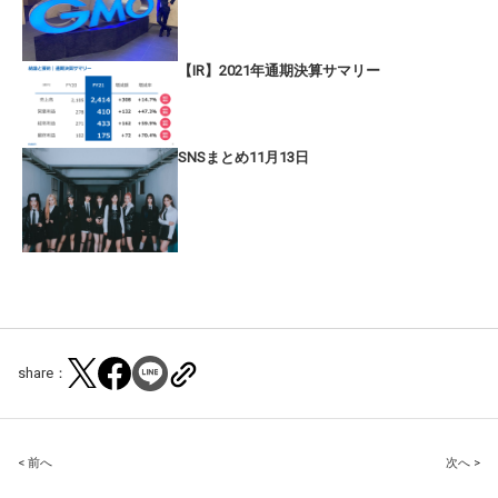
【IR】2021年通期決算サマリー
SNSまとめ11月13日
share：
Post
< 前へ
次へ >
navigation