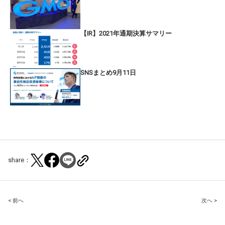
【IR】2021年通期決算サマリー
SNSまとめ9月11日
share：
Post
< 前へ
次へ >
navigation