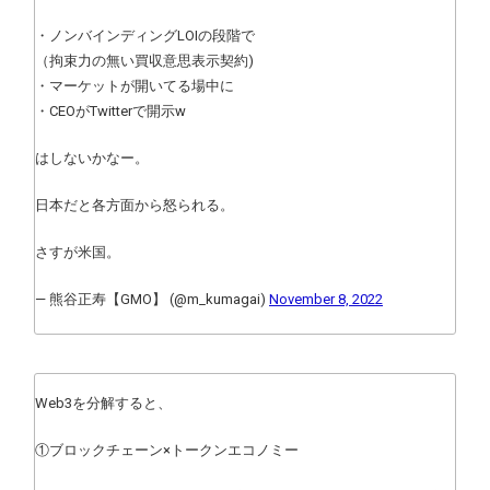
・ノンバインディングLOIの段階で
（拘束力の無い買収意思表示契約)
・マーケットが開いてる場中に
・CEOがTwitterで開示w
はしないかなー。
日本だと各方面から怒られる。
さすが米国。
— 熊谷正寿【GMO】 (@m_kumagai)
November 8, 2022
Web3を分解すると、
①ブロックチェーン×トークンエコノミー