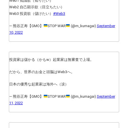
Web1 知識欲（知りたい）
Web2 自己顕示欲（目立ちたい）
Web3 投資欲（儲けたい）
#Web3
— 熊谷正寿【GMO】
STOP WAR
(@m_kumagai)
September
10, 2022
投資家は儲かる（かもw）起業家は無審査で上場。
だから、世界のお金と頭脳はWeb3へ。
日本の優秀な起業家は海外へ（涙）
— 熊谷正寿【GMO】
STOP WAR
(@m_kumagai)
September
11, 2022