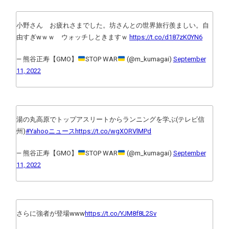
小野さん お疲れさまでした。坊さんとの世界旅行羨ましい。自
由すぎwｗｗ ウォッチしときますｗ
https://t.co/d187zK0YN6
— 熊谷正寿【GMO】
STOP WAR
(@m_kumagai)
September
11, 2022
湯の丸高原でトップアスリートからランニングを学ぶ(テレビ信
州)
#Yahooニュース
https://t.co/wgXORVlMPd
— 熊谷正寿【GMO】
STOP WAR
(@m_kumagai)
September
11, 2022
さらに強者が登場www
https://t.co/YJM8f8L2Sv