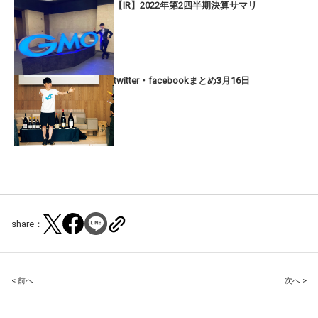
【IR】2022年第2四半期決算サマリ
twitter・facebookまとめ3月16日
share：
Post
< 前へ
次へ >
navigation