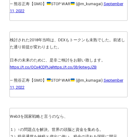
— 熊谷正寿【GMO】
STOP WAR
(@m_kumagai)
September
11, 2022
検討された2018年当時は、DEXもトークンも未熟でした。前述し
た通り前提が変わりました。
日本の未来のために、是非ご検討をお願い致します。
https://t.co/OCx4CDPiJe
https://t.co/3b9otwgJZB
— 熊谷正寿【GMO】
STOP WAR
(@m_kumagai)
September
11, 2022
Web3を国家戦略と言うのなら、
１）↑の問題点を解決。世界の頭脳と資金を集める。
２）暗号通貨を納税と歳出に使い、税金の流れを国民に開示。