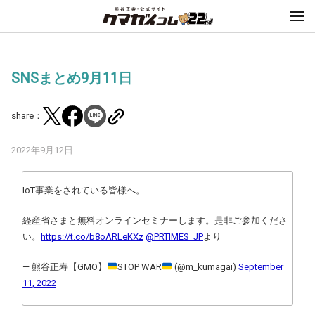
SNSまとめ9月11日
share：
2022年9月12日
IoT事業をされている皆様へ。
経産省さまと無料オンラインセミナーします。是非ご参加くださ
い。
https://t.co/b8oARLeKXz
@PRTIMES_JP
より
— 熊谷正寿【GMO】
STOP WAR
(@m_kumagai)
September
11, 2022