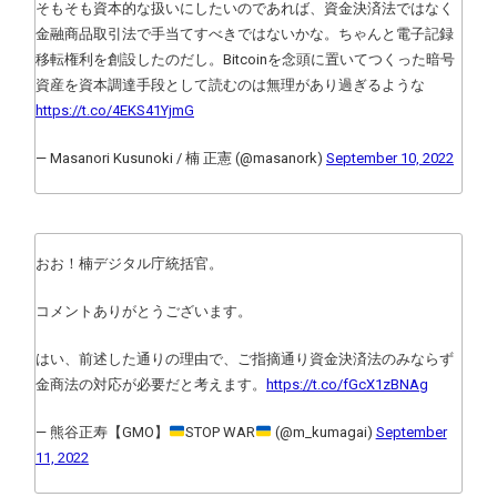
そもそも資本的な扱いにしたいのであれば、資金決済法ではなく
金融商品取引法で手当てすべきではないかな。ちゃんと電子記録
移転権利を創設したのだし。Bitcoinを念頭に置いてつくった暗号
資産を資本調達手段として読むのは無理があり過ぎるような
https://t.co/4EKS41YjmG
— Masanori Kusunoki / 楠 正憲 (@masanork)
September 10, 2022
おお！楠デジタル庁統括官。
コメントありがとうございます。
はい、前述した通りの理由で、ご指摘通り資金決済法のみならず
金商法の対応が必要だと考えます。
https://t.co/fGcX1zBNAg
— 熊谷正寿【GMO】
STOP WAR
(@m_kumagai)
September
11, 2022