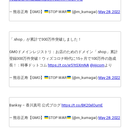
— 熊谷正寿【GMO】
STOP WAR
(@m_kumagai)
May 28, 2022
「.shop」が累計で300万件突破しました！
GMOドメインレジストリ：お店のためのドメイン「.shop」累計
登録300万件突破！ウィズコロナ時代に15ヶ月で100万件の急成
長！：時事ドットコム
https://t.co/xr51tSXmNA
@jijicom
より
— 熊谷正寿【GMO】
STOP WAR
(@m_kumagai)
May 28, 2022
Banksy – 香川真司 公式ブログ
https://t.co/BK20xlOumE
— 熊谷正寿【GMO】
STOP WAR
(@m_kumagai)
May 28, 2022