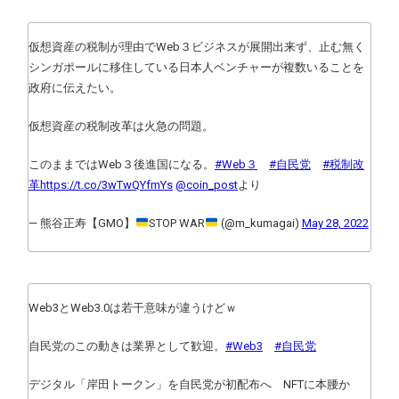
仮想資産の税制が理由でWeb３ビジネスが展開出来ず、止む無く
シンガポールに移住している日本人ベンチャーが複数いることを
政府に伝えたい。
仮想資産の税制改革は火急の問題。
このままではWeb３後進国になる。
#Web３
#自民党
#税制改
革
https://t.co/3wTwQYfmYs
@coin_post
より
— 熊谷正寿【GMO】
STOP WAR
(@m_kumagai)
May 28, 2022
Web3とWeb3.0は若干意味が違うけどｗ
自民党のこの動きは業界として歓迎。
#Web3
#自民党
デジタル「岸田トークン」を自民党が初配布へ NFTに本腰か