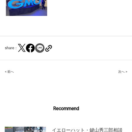
share：
Post
< 前へ
次へ >
navigation
Recommend
イエローハット・鍵山秀三郎相談