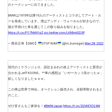
のトークショーに出てきました。
BMWは1975年以降19人のアーティストとコラボしてアート・カ
ーを発表しています。僕はアンディ・ウォーホルが好きなので、
彼が手掛けた車を通じてこの取り組みを知りました。
https://t.co/Fl17hM41qZ
pic.twitter.com/LKNhntSD3P
— 熊谷正寿【GMO】
STOP WAR
(@m_kumagai)
May 28, 2022
現代のミケランジェロ、訴訟まみれの炎上アーティストと賛否が
分かれるJeff KOONS。⁰⁰車の感想は「いやーカッコ良かったｗ」
欲しくなりましたｗｗｗ。
この車は世界で99台。オークション販売され、全額寄附されると
のこと。
ぜひ皆さんもご参加を！
#BMWJapan
https://t.co/ZI2WEYD24W