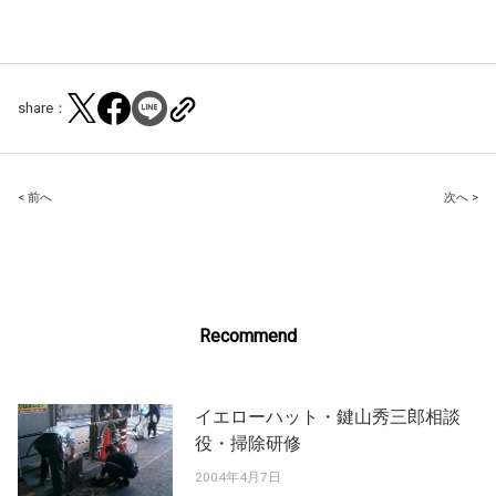
share：
Post
< 前へ
次へ >
navigation
Recommend
イエローハット・鍵山秀三郎相談
役・掃除研修
2004年4月7日