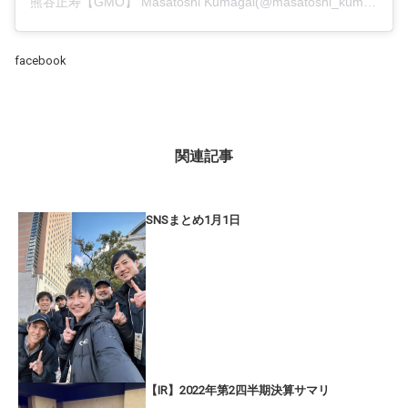
熊谷正寿【GMO】 Masatoshi Kumagai(@masatoshi_kumagai)がシェアした投稿
facebook
関連記事
SNSまとめ1月1日
【IR】2022年第2四半期決算サマリ