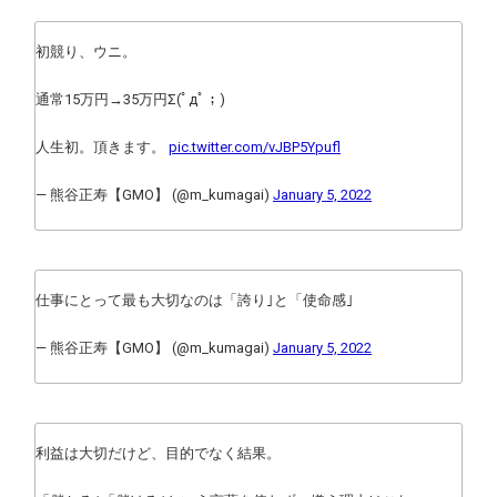
初競り、ウニ。
通常15万円→35万円Σ(ﾟдﾟ；)
人生初。頂きます。
pic.twitter.com/vJBP5Ypufl
— 熊谷正寿【GMO】 (@m_kumagai)
January 5, 2022
仕事にとって最も大切なのは「誇り｣と「使命感｣
— 熊谷正寿【GMO】 (@m_kumagai)
January 5, 2022
利益は大切だけど、目的でなく結果。