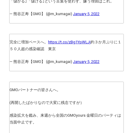
「儲かる｣「儲ける｣という言葉を使わず、嫌う理由はこれ。
— 熊谷正寿【GMO】 (@m_kumagai)
January 5, 2022
完全に増加ペースへ。
https://t.co/zBg1YpWLJj
約３か月ぶりに１
５０人超の感染確認 東京
— 熊谷正寿【GMO】 (@m_kumagai)
January 5, 2022
GMOパートナーの皆さんへ。
(再開したばかりなので大変に残念ですが）
感染拡大を鑑み、来週から全国のGMOyours 金曜日のパーティは
当面中止です。