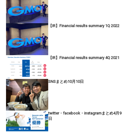
【IR】Financial results summary 1Q 2022
【IR】Financial results summary 4Q 2021
SNSまとめ10月10日
twitter・facebook・instagramまとめ4月9
日