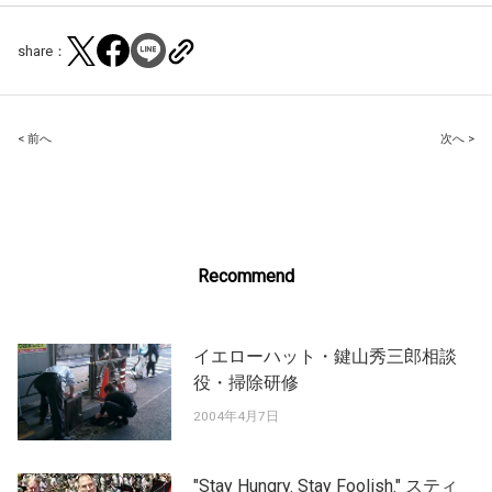
share：
Post
< 前へ
次へ >
navigation
Recommend
イエローハット・鍵山秀三郎相談
役・掃除研修
2004年4月7日
"Stay Hungry. Stay Foolish." スティ