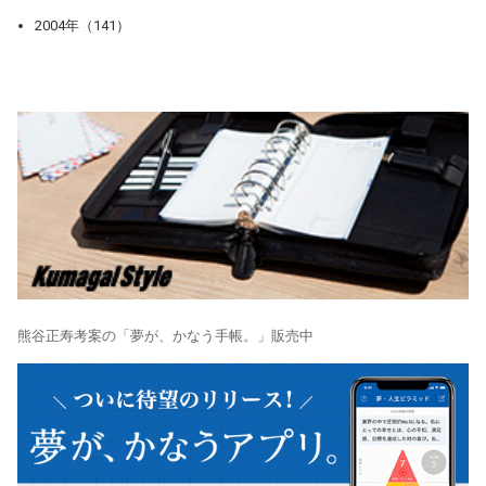
2004年（141）
熊谷正寿考案の「夢が、かなう手帳。」販売中