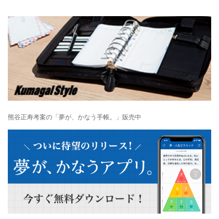
熊谷正寿考案の「夢が、かなう手帳。」販売中