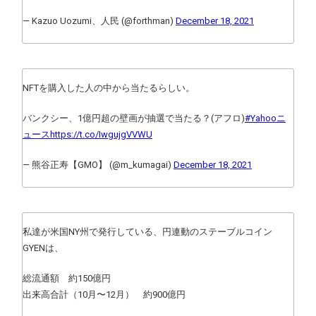
— Kazuo Uozumi、人民 (@forthman)
December 18, 2021
NFTを購入した人の中から当たるらしい。
バンクシー、1億円超の壁画が抽選で当たる？(アフロ)
#Yahooニ
ュース
https://t.co/IwgujgVVWU
— 熊谷正寿【GMO】 (@m_kumagai)
December 18, 2021
私達が米国NY州で発行している、円連動のステーブルコイン
GYENは、
総流通額 約150億円
出来高合計（10月〜12月） 約900億円