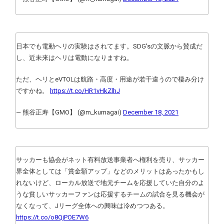
日本でも電動ヘリの実験はされてます。SDG'sの文脈から賛成だ
し、近未来はヘリは電動になりますね。
ただ、ヘリとeVTOLは航路・高度・用途が若干違うので棲み分け
ですかね。
https://t.co/HR1vHkZlhJ
— 熊谷正寿【GMO】 (@m_kumagai)
December 18, 2021
サッカーも協会がネット有料放送事業者へ権利を売り、サッカー
界全体としては「賞金額アップ」などのメリットはあったかもし
れないけど、ローカル放送で地元チームを応援していた自分のよ
うな貧しいサッカーファンは応援するチームの試合を見る機会が
なくなって、Jリーグ全体への興味は冷めつつある。
https://t.co/o8QjPOE7W6