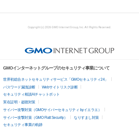
Copyright (c) 2026 GMO Internet Group, Inc. All Rights Reserved.
GMOインターネットグループのセキュリティ事業について
世界初総合ネットセキュリティサービス「GMOセキュリティ24」
パスワード漏洩診断
Webサイトリスク診断
セキュリティ相談AIチャットボット
実在証明・盗聴対策
サイバー攻撃対策（GMOサイバーセキュリティ byイエラエ）
サイバー攻撃対策（GMO Flatt Security）
なりすまし対策
セキュリティ事業の軌跡