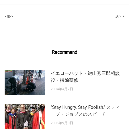
Post
< 前へ
次へ >
navigation
Recommend
イエローハット・鍵山秀三郎相談
役・掃除研修
2004年4月7日
"Stay Hungry. Stay Foolish." スティ
ーブ・ジョブスのスピーチ
2005年9月3日