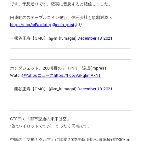
です。予想通りです。確実に普及すると確信しました。
円連動のステーブルコイン発行、信託会社も規制対象へ
https://t.co/txFaxdafrp
@coin_post
より
— 熊谷正寿【GMO】 (@m_kumagai)
December 18, 2021
ホンダジェット、200機目のデリバリー達成(Impress
Watch)
#Yahooニュース
https://t.co/VzFqhmAkNT
— 熊谷正寿【GMO】 (@m_kumagai)
December 18, 2021
CEO曰く「都市交通の未来は空」
僕はパイロットですが、まったく同感です。
中国の「空飛ぶクルマ」に試乗 2022年商用化へ 遠隔操作で30km