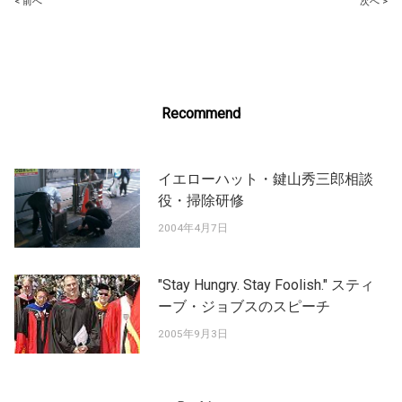
Post
< 前へ
次へ >
navigation
Recommend
イエローハット・鍵山秀三郎相談
役・掃除研修
2004年4月7日
"Stay Hungry. Stay Foolish." スティ
ーブ・ジョブスのスピーチ
2005年9月3日