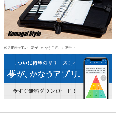
熊谷正寿考案の「夢が、かなう手帳。」販売中