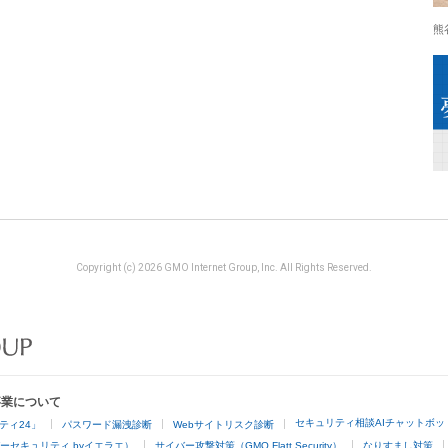
熊
Copyright (c) 2026 GMO Internet Group, Inc. All Rights Reserved.
事業について
セキュリティ相談AIチャットボッ
ティ24」
パスワード漏洩診断
Webサイトリスク診断
ーセキュリティ byイエラエ）
サイバー攻撃対策（GMO Flatt Security）
なりすまし対策