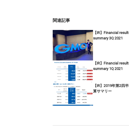
関連記事
【IR】Financial result
summary 3Q 2021
【IR】Financial result
summary 1Q 2021
【IR】2019年第2四
算サマリー