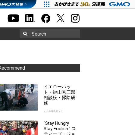
Search
Recommend
イエローハッ
ト・鍵山秀三郎
相談役・掃除研
修
2004年4月7日
"Stay Hungry.
Stay Foolish." ス
ティーブ・ジョ