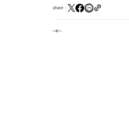
share：
< 前へ
Post
navigation