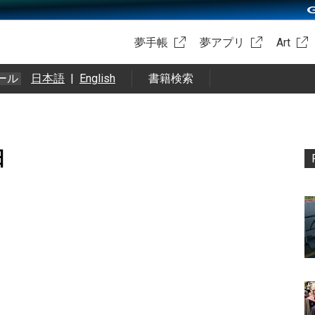
夢手帳
夢アプリ
Art
ール
日本語
|
English
書籍検索
日