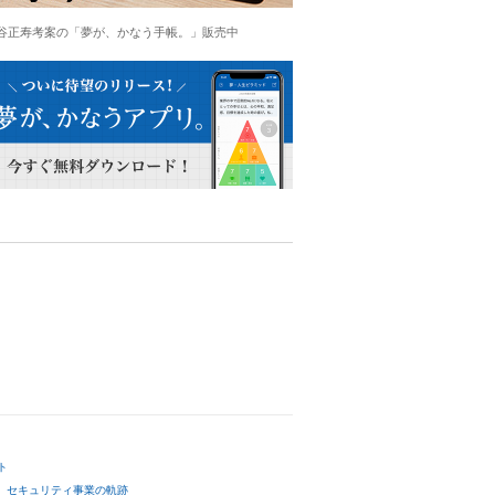
谷正寿考案の「夢が、かなう手帳。」販売中
ト
セキュリティ事業の軌跡