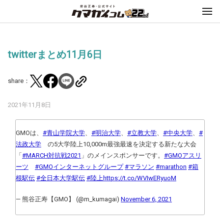
twitterまとめ11月6日
share：
2021年11月8日
GMOは、
#青山学院大学
、
#明治大学
、
#立教大学
、
#中央大学
、
#
法政大学
の5大学陸上10,000m最強最速を決定する新たな大会
「
#MARCH対抗戦2021
」のメインスポンサーです。
#GMOアスリ
ーツ
#GMOインターネットグループ
#マラソン
#marathon
#箱
根駅伝
#全日本大学駅伝
#陸上
https://t.co/WVIwERyuoM
— 熊谷正寿【GMO】 (@m_kumagai)
November 6, 2021