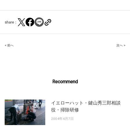
share：
Post
< 前へ
次へ >
navigation
Recommend
イエローハット・鍵山秀三郎相談
役・掃除研修
2004年4月7日