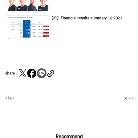
【IR】Financial results summary 1Q 2021
share：
Post
< 前へ
次へ >
navigation
Recommend