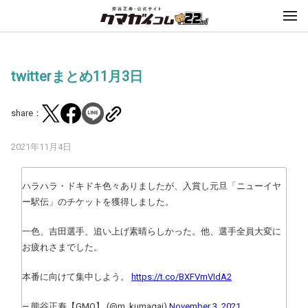
twitterまとめ11月3日
share：
2021年11月4日
ハラハラ・ドキドキ色々ありましたが、入賞し元旦「ニューイヤ
ー駅伝」のチケットを獲得しました。
一色、吉田選手、追い上げ素晴らしかった。他、選手全員大変に
お疲れさまでした。
本番に向けて集中しよう。
https://t.co/BXFVmVIdA2
— 熊谷正寿【GMO】 (@m_kumagai)
November 3, 2021