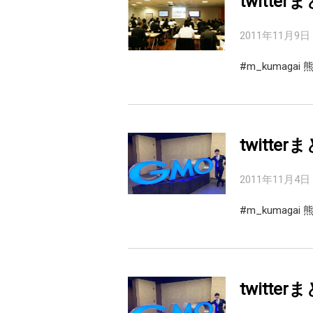
twitter
2011年11月9日
#m_kumag
twitter
2011年11月4日
#m_kumag
twitter