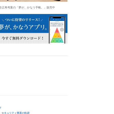
谷正寿考案の「夢が、かなう手帳。」販売中
ト
セキュリティ事業の軌跡