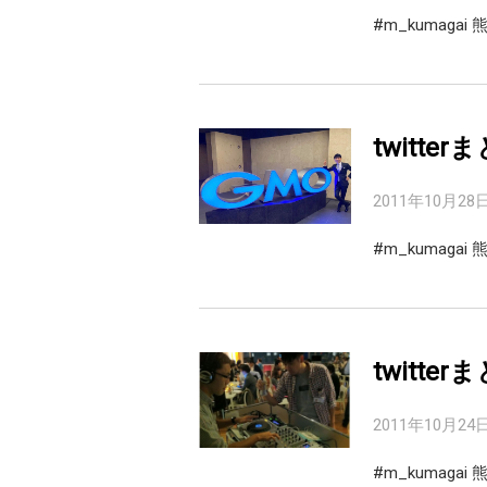
#m_kumag
twitterま
2011年10月28
#m_kumaga
twitterま
2011年10月24
#m_kumag