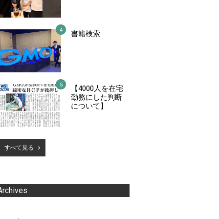
書籍検索
【4000人を在宅
勤務にした判断
について】
すべて見る
Archives