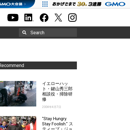
Search
Recommend
イエローハッ
ト・鍵山秀三郎
相談役・掃除研
修
2004年4月7日
"Stay Hungry.
Stay Foolish." ス
ティーブ・ジョ