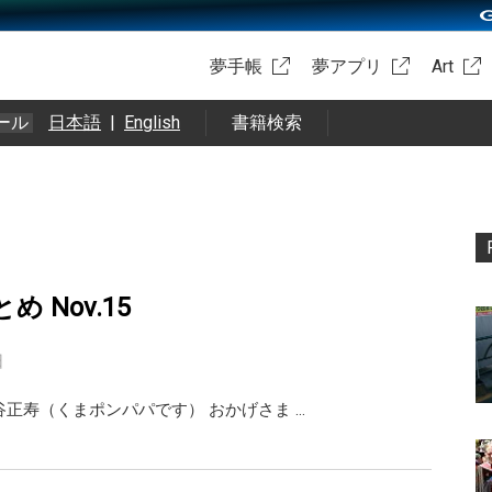
夢手帳
夢アプリ
Art
ール
日本語
|
English
書籍検索
まとめ Nov.15
日
i 熊谷正寿（くまポンパパです） おかげさま …