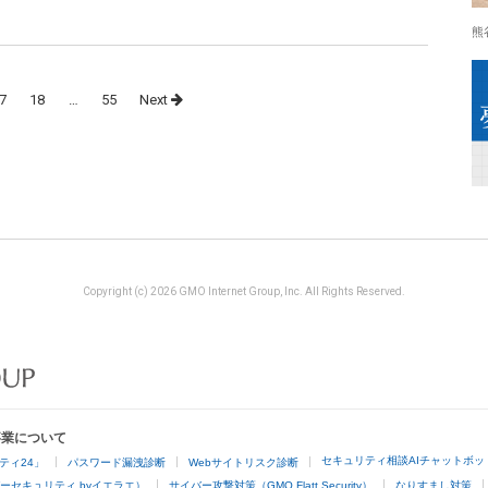
熊
7
18
…
55
Next
Copyright (c) 2026 GMO Internet Group, Inc. All Rights Reserved.
事業について
セキュリティ相談AIチャットボッ
ティ24」
パスワード漏洩診断
Webサイトリスク診断
ーセキュリティ byイエラエ）
サイバー攻撃対策（GMO Flatt Security）
なりすまし対策