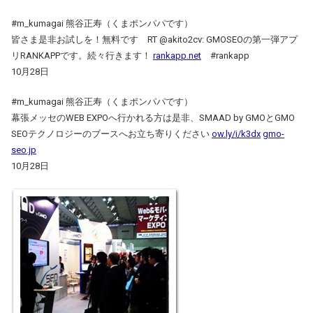
#m_kumagai 熊谷正寿（くまポンパパです）
皆さま是非お試しを！無料です RT @akito2cv: GMOSEOの第一弾アプ
リRANKAPPです。続々行きます！
rankapp.net
#rankapp
10月28日
#m_kumagai 熊谷正寿（くまポンパパです）
幕張メッセのWEB EXPOへ行かれる方は是非、SMAAD by GMOとGMO
SEOテクノロジーのブースへお立ち寄りください
ow.ly/i/k3dx
gmo-
seo.jp
10月28日