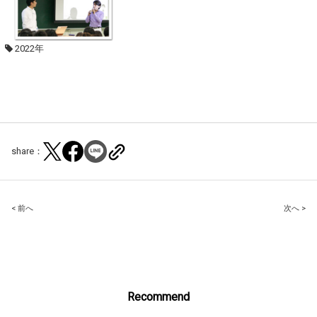
2022年
share：
Post
< 前へ
次へ >
navigation
Recommend