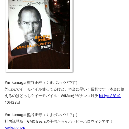
#m_kumagai 熊谷正寿（くまポンパパです）
外出先でイーモバイル使ってるけど、本当に早い！便利です→本当に使
えるのはどっち!? イーモバイル・WiMaxがガチンコ対決
bit.ly/sS83e2
10月28日
#m_kumagai 熊谷正寿（くまポンパパです）
社内託児所 GMO Bearsの子供たちがハッピーハロウィンです！
ow.ly/i/k3ZR