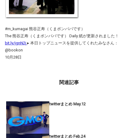
#m_kumagai 熊谷正寿（くまポンパパです）
The 熊谷正寿（くまポンパパです） Daily 紙が更新されました！
bit.ly/jgnN2j
▸ 本日トップニュースを提供してくれたみなさん：
@bookon
10月28日
関連記事
twitterまとめ May.12
twitterまとめ Feb.24