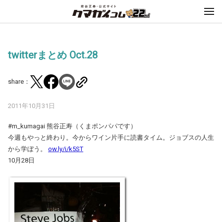
twitterまとめ Oct.28
share：
2011年10月31日
#m_kumagai 熊谷正寿（くまポンパパです）
今週もやっと終わり。今からワイン片手に読書タイム。ジョブスの人生
から学ぼう。
ow.ly/i/k5ST
10月28日