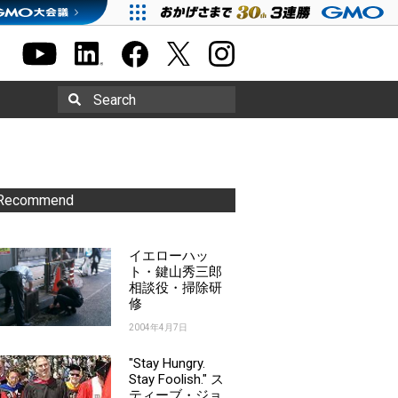
Search
Recommend
イエローハッ
ト・鍵山秀三郎
相談役・掃除研
修
2004年4月7日
"Stay Hungry.
Stay Foolish." ス
ティーブ・ジョ