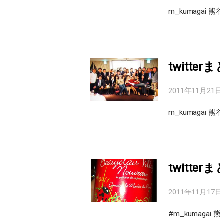
m_kumaga
twitter
2011年11月21
m_kumaga
twitter
2011年11月17
#m_kumag