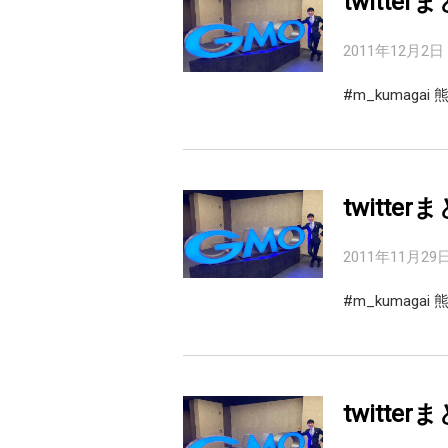
twitter
2011年12月2日
#m_kumaga
twitter
2011年11月29
#m_kumag
twitter