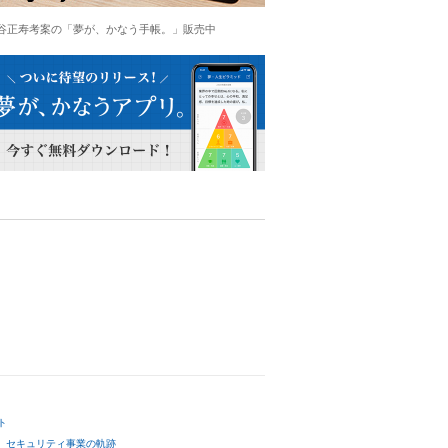
谷正寿考案の「夢が、かなう手帳。」販売中
ト
セキュリティ事業の軌跡