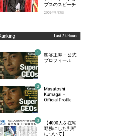
ブスのスピーチ
2005年9月3日
Ranking
Last 24 Hours
熊谷正寿 – 公式
プロフィール
Masatoshi
Kumagai –
Official Profile
【4000人を在宅
勤務にした判断
について】