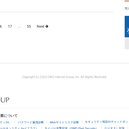
熊
6
17
…
55
Next
Copyright (c) 2026 GMO Internet Group, Inc. All Rights Reserved.
事業について
セキュリティ相談AIチャットボッ
ティ24」
パスワード漏洩診断
Webサイトリスク診断
ーセキュリティ byイエラエ）
サイバー攻撃対策（GMO Flatt Security）
なりすまし対策