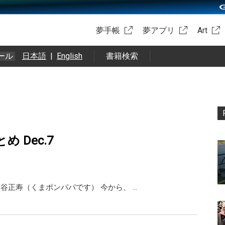
夢手帳
夢アプリ
Art
ール
日本語
|
English
書籍検索
まとめ Dec.7
ai 熊谷正寿（くまポンパパです） 今から、 …