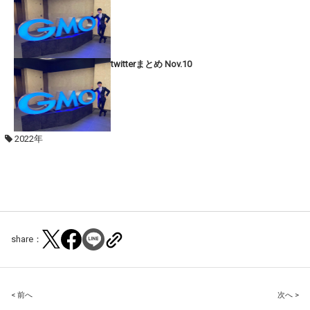
twitterまとめ Nov.10
2022年
share：
Post
< 前へ
次へ >