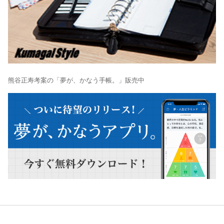
熊谷正寿考案の「夢が、かなう手帳。」販売中