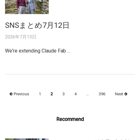
SNSまとめ7月12日
2026年7月13日
We're extending Claude Fab …
Posts
Previous
1
2
3
4
…
396
Next
navigation
Recommend