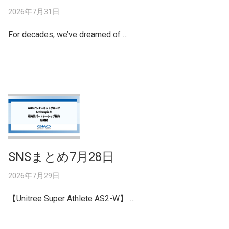
2026年7月31日
For decades, we’ve dreamed of …
SNSまとめ7月28日
2026年7月29日
【Unitree Super Athlete AS2-W】 …