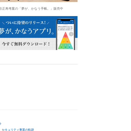
谷正寿考案の「夢が、かなう手帳。」販売中
ト
セキュリティ事業の軌跡