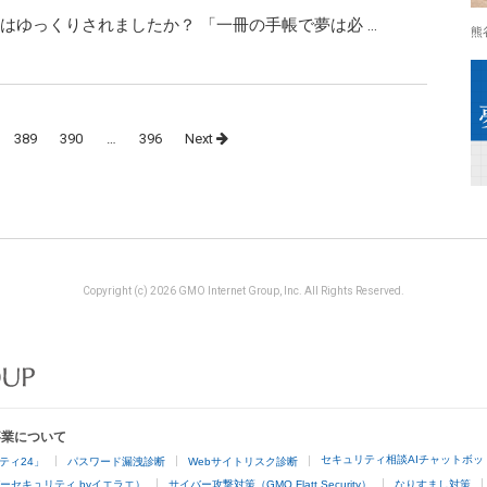
はゆっくりされましたか？ 「一冊の手帳で夢は必 …
熊
389
390
…
396
Next
Copyright (c) 2026 GMO Internet Group, Inc. All Rights Reserved.
事業について
セキュリティ相談AIチャットボッ
ティ24」
パスワード漏洩診断
Webサイトリスク診断
ーセキュリティ byイエラエ）
サイバー攻撃対策（GMO Flatt Security）
なりすまし対策