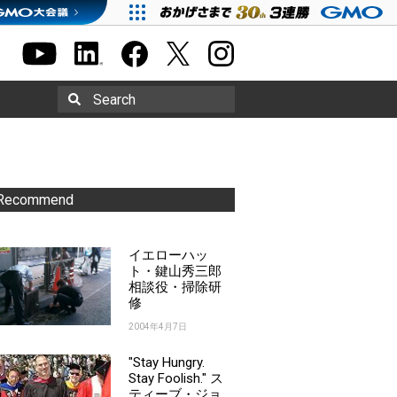
Search
Recommend
イエローハッ
ト・鍵山秀三郎
相談役・掃除研
修
2004年4月7日
"Stay Hungry.
Stay Foolish." ス
ティーブ・ジョ