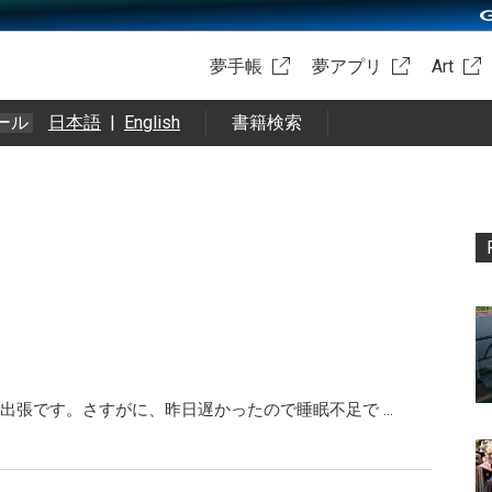
夢手帳
夢アプリ
Art
ール
日本語
|
English
書籍検索
出張です。さすがに、昨日遅かったので睡眠不足で …