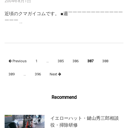
2004年8月1日
近頃のクマガイコムです。 ■週￣￣￣￣￣￣￣￣￣￣￣￣
￣￣￣ …
Posts
Previous
1
…
385
386
387
388
navigation
389
…
396
Next
Recommend
イエローハット・鍵山秀三郎相談
役・掃除研修