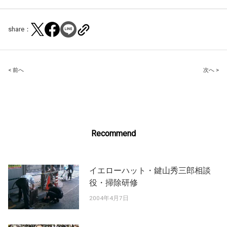
share：
Post
< 前へ
次へ >
navigation
Recommend
イエローハット・鍵山秀三郎相談
役・掃除研修
2004年4月7日