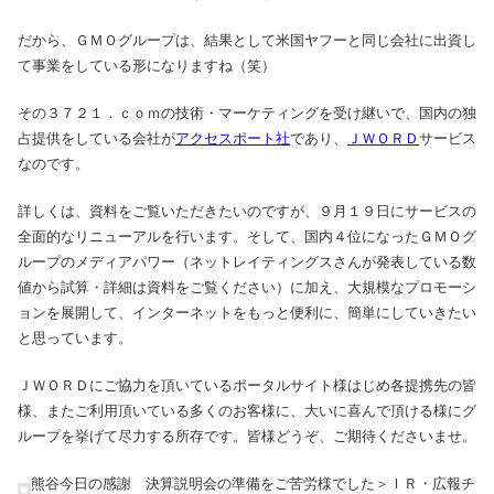
だから、ＧＭＯグループは、結果として米国ヤフーと同じ会社に出資し
て事業をしている形になりますね（笑）
その３７２１．ｃｏｍの技術・マーケティングを受け継いで、国内の独
占提供をしている会社が
アクセスポート社
であり、
ＪＷＯＲＤ
サービス
なのです。
詳しくは、資料をご覧いただきたいのですが、９月１９日にサービスの
全面的なリニューアルを行います。そして、国内４位になったＧＭＯグ
ループのメディアパワー（ネットレイティングスさんが発表している数
値から試算・詳細は資料をご覧ください）に加え、大規模なプロモーシ
ョンを展開して、インターネットをもっと便利に、簡単にしていきたい
と思っています。
ＪＷＯＲＤにご協力を頂いているポータルサイト様はじめ各提携先の皆
様、またご利用頂いている多くのお客様に、大いに喜んで頂ける様にグ
ループを挙げて尽力する所存です。皆様どうぞ、ご期待くださいませ。
熊谷今日の感謝 決算説明会の準備をご苦労様でした＞ＩＲ・広報チ