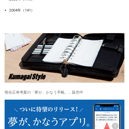
2004年（141）
熊谷正寿考案の「夢が、かなう手帳。」販売中