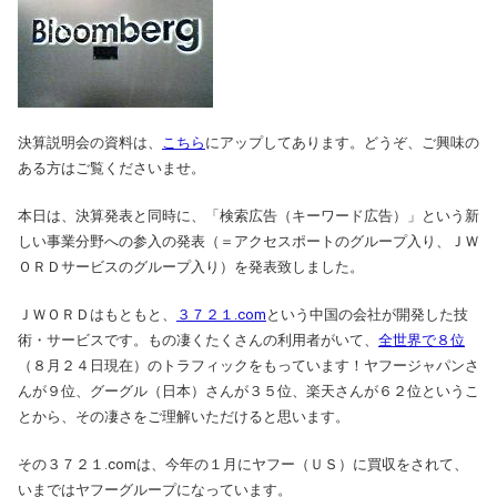
決算説明会の資料は、
こちら
にアップしてあります。どうぞ、ご興味の
ある方はご覧くださいませ。
本日は、決算発表と同時に、「検索広告（キーワード広告）」という新
しい事業分野への参入の発表（＝アクセスポートのグループ入り、ＪＷ
ＯＲＤサービスのグループ入り）を発表致しました。
ＪＷＯＲＤはもともと、
３７２１.com
という中国の会社が開発した技
術・サービスです。もの凄くたくさんの利用者がいて、
全世界で８位
（８月２４日現在）のトラフィックをもっています！ヤフージャパンさ
んが９位、グーグル（日本）さんが３５位、楽天さんが６２位というこ
とから、その凄さをご理解いただけると思います。
その３７２１.comは、今年の１月にヤフー（ＵＳ）に買収をされて、
いまではヤフーグループになっています。