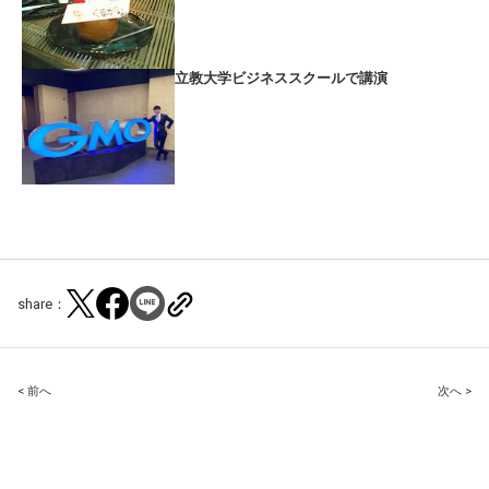
立教大学ビジネススクールで講演
share：
Post
< 前へ
次へ >
navigation