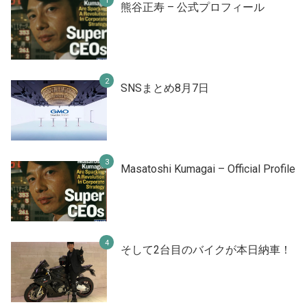
熊谷正寿 – 公式プロフィール
SNSまとめ8月7日
Masatoshi Kumagai – Official Profile
そして2台目のバイクが本日納車！