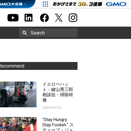
Search
Recommend
イエローハッ
ト・鍵山秀三郎
相談役・掃除研
修
2004年4月7日
"Stay Hungry.
Stay Foolish." ス
ティーブ・ジョ