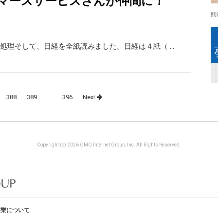
マースサービスさんが仲間に！
熊
処理そして、日経を全紙読みました。日経は４紙（ …
388
389
…
396
Next
Copyright (c) 2026 GMO Internet Group, Inc. All Rights Reserved.
事業について