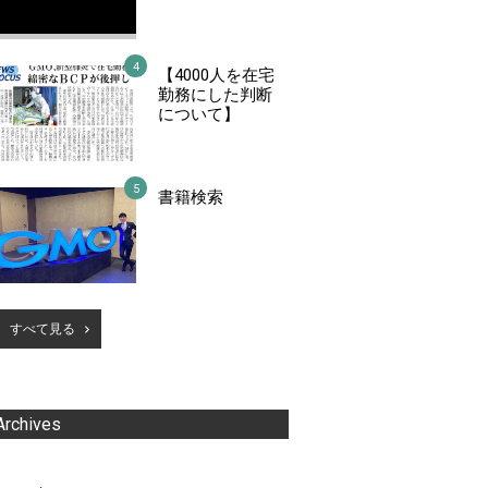
【4000人を在宅
勤務にした判断
について】
書籍検索
すべて見る
Archives