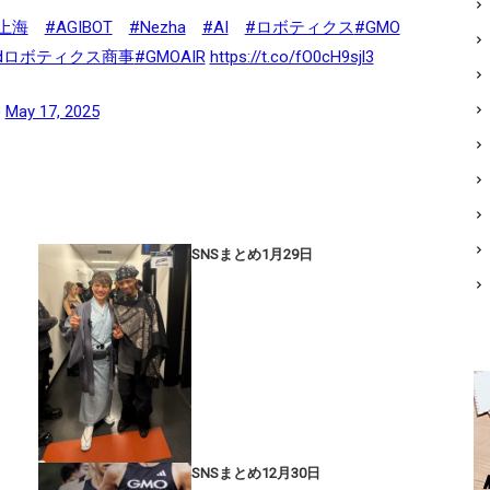
上海
#AGIBOT
#Nezha
#AI
#ロボティクス
#GMO
andロボティクス商事
#GMOAIR
https://t.co/fO0cH9sjl3
)
May 17, 2025
SNSまとめ1月29日
SNSまとめ12月30日