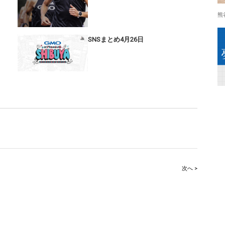
熊
SNSまとめ4月26日
次へ >