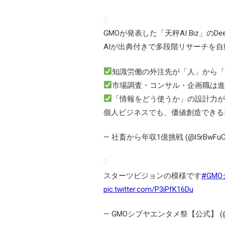
GMOが発表した「天秤AI Biz」のDeep
AIが出典付きで多段階リサーチを
知識労働の外注先が「人」から「
市場調査・コンサル・企画職は進
「情報をどう使うか」の設計力が
個人ビジネスでも、価値創造できる
— 社畜から年収1億挑戦 (@l5rBwFuC
スターツビジョンの模様です
#GM
pic.twitter.com/P3iPfK16Du
— GMOシブヤエンタメ祭【公式】 (@gm