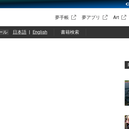
夢手帳
夢アプリ
Art
ール
日本語
|
English
書籍検索