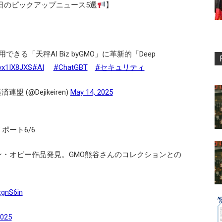
のピックアップニュース5選
】
る「天秤AI Biz byGMO」に革新的「Deep
1vx1IX8JXS
#AI
#ChatGBT
#セキュリティ
(@Dejikeiren)
May 14, 2025
ポート6/6
・オピー作品発見。GMO熊谷さんのコレクションとの
zgnS6in
2025