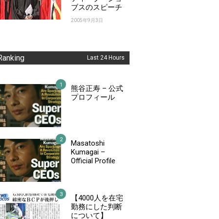
ブスのスピーチ
2005年9月3日
Ranking
Last 24 Hours
熊谷正寿 – 公式
プロフィール
Masatoshi
Kumagai –
Official Profile
【4000人を在宅
勤務にした判断
について】