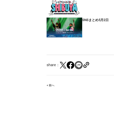
SNSまとめ5月2日
share：
< 前へ
Post
navigation