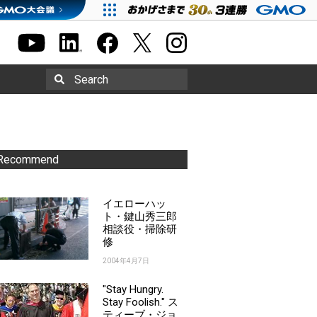
Search
Recommend
イエローハッ
ト・鍵山秀三郎
相談役・掃除研
修
2004年4月7日
"Stay Hungry.
Stay Foolish." ス
ティーブ・ジョ