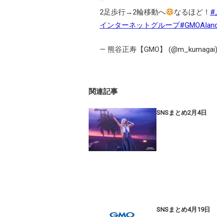
2足歩行→2輪移動へ
なるほど！
#
インターネットグループ
#GMOAI
— 熊谷正寿【GMO】 (@m_kumagai
関連記事
SNSまとめ2月4日
SNSまとめ4月19日