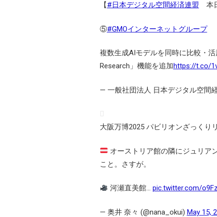
【
#日本デジタル空間経済連盟
本日
⑤
#GMOインターネットグループ
複数生成AIモデルを同時に比較・活用でき
Research」機能を追加
https://t.co/
— 一般社団法人 日本デジタル空間経済連盟 
大阪万博2025 パビリオンざっくりリ
オーストリア館の隣にジュリアン
こと。さすが。
河瀬直美館…
pic.twitter.com/o9F
— 奥井 奈々 (@nana_okui)
May 15, 