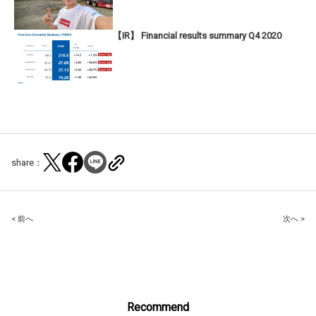
【IR】 Financial results summary Q4 2020
share：
Post
< 前へ
次へ >
navigation
Recommend