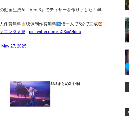
動画生成AI「Veo 3」でティザーを作りました！
人件費無料
映像制作費無料
僕一人で5分で完成
ブヤエンタメ祭
…
pic.twitter.com/sC3xiA4ddo
)
May 27, 2025
SNSまとめ2月4日