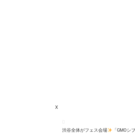
X
渋谷全体がフェス会場
「GMOシ