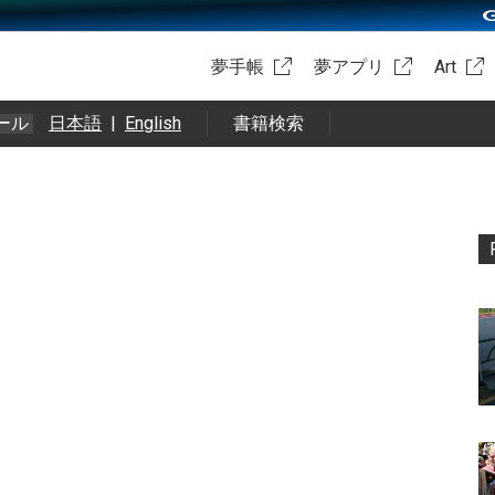
夢手帳
夢アプリ
Art
ール
日本語
|
English
書籍検索