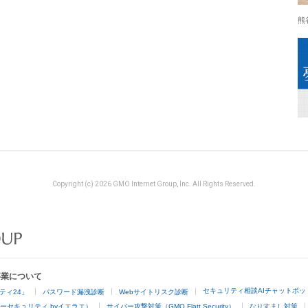
熊
Copyright (c) 2026 GMO Internet Group, Inc. All Rights Reserved.
事業について
セキュリティ相談AIチャットボッ
ティ24」
パスワード漏洩診断
Webサイトリスク診断
ーセキュリティ byイエラエ）
サイバー攻撃対策（GMO Flatt Security）
なりすまし対策