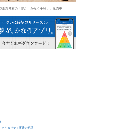
谷正寿考案の「夢が、かなう手帳。」販売中
ト
セキュリティ事業の軌跡