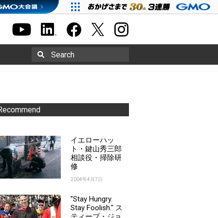
Search
Recommend
イエローハッ
ト・鍵山秀三郎
相談役・掃除研
修
2004年4月7日
"Stay Hungry.
Stay Foolish." ス
ティーブ・ジョ