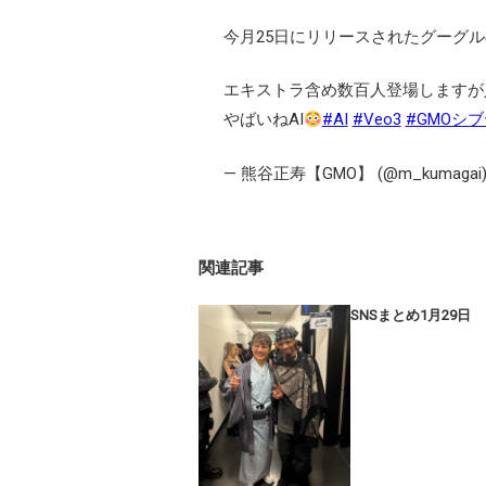
今月25日にリリースされたグーグルの
エキストラ含め数百人登場しますが
やばいねAI
#AI
#Veo3
#GMOシ
— 熊谷正寿【GMO】 (@m_kumagai
関連記事
SNSまとめ1月29日