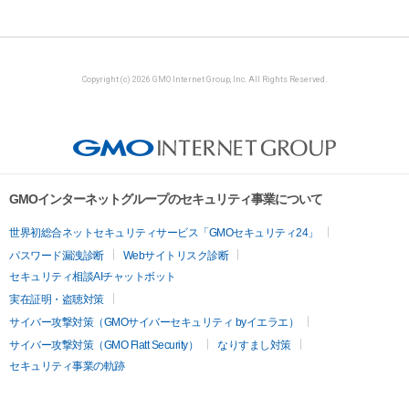
Copyright (c) 2026 GMO Internet Group, Inc. All Rights Reserved.
GMOインターネットグループのセキュリティ事業について
世界初総合ネットセキュリティサービス「GMOセキュリティ24」
パスワード漏洩診断
Webサイトリスク診断
セキュリティ相談AIチャットボット
実在証明・盗聴対策
サイバー攻撃対策（GMOサイバーセキュリティ byイエラエ）
サイバー攻撃対策（GMO Flatt Security）
なりすまし対策
セキュリティ事業の軌跡