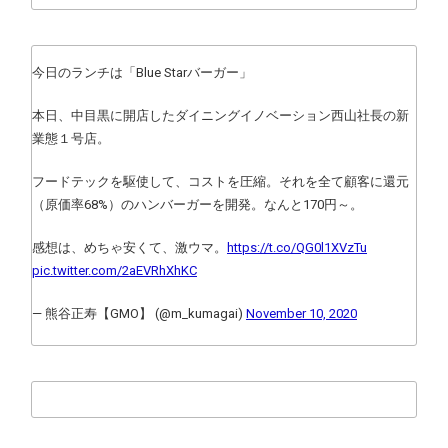
今日のランチは「Blue Starバーガー」
本日、中目黒に開店したダイニングイノベーション西山社長の新
業態１号店。
フードテックを駆使して、コストを圧縮。それを全て顧客に還元
（原価率68%）のハンバーガーを開発。なんと170円～。
感想は、めちゃ安くて、激ウマ。
https://t.co/QG0l1XVzTu
pic.twitter.com/2aEVRhXhKC
— 熊谷正寿【GMO】 (@m_kumagai)
November 10, 2020