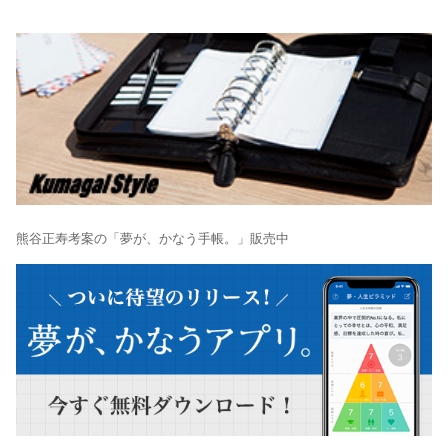
熊谷正寿考案の「夢が、かなう手帳。」販売中