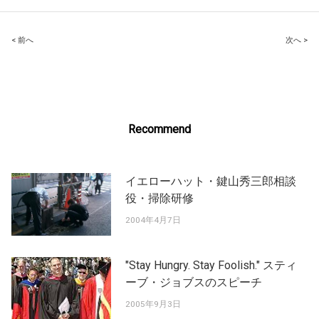
Post
< 前へ
次へ >
navigation
Recommend
イエローハット・鍵山秀三郎相談
役・掃除研修
2004年4月7日
"Stay Hungry. Stay Foolish." スティ
ーブ・ジョブスのスピーチ
2005年9月3日