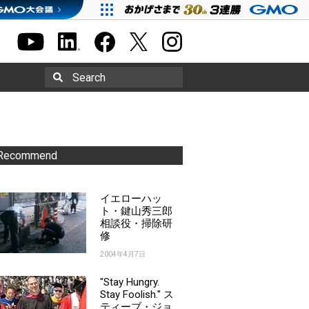
Search
Recommend
イエローハッ
ト・鍵山秀三郎
相談役・掃除研
修
2004年4月7日
"Stay Hungry.
Stay Foolish." ス
ティーブ・ジョ