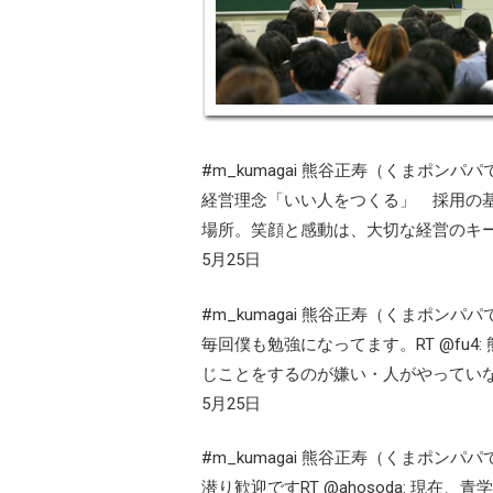
#m_kumagai 熊谷正寿（くまポンパパ
経営理念「いい人をつくる」 採用の基
場所。笑顔と感動は、大切な経営のキ
5月25日
#m_kumagai 熊谷正寿（くまポンパパ
毎回僕も勉強になってます。RT @fu4: 
じことをするのが嫌い・人がやっていな
5月25日
#m_kumagai 熊谷正寿（くまポンパパ
潜り歓迎ですRT @ahosoda: 現在