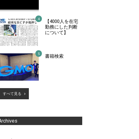
【4000人を在宅
勤務にした判断
について】
書籍検索
すべて見る
Archives