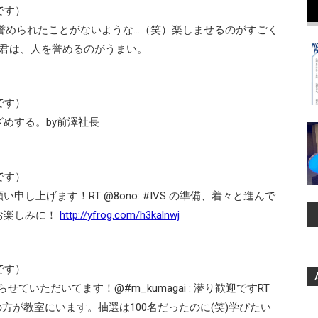
です）
a: あまり誉められたことがないような…（笑）楽しませるのがすごく
 前澤君は、人を誉めるのがうまい。
です）
めする。by前澤社長
です）
し上げます！RT @8ono: #IVS の準備、着々と進んで
お楽しみに！
http://yfrog.com/h3kalnwj
です）
潜らせていただいてます！@#m_kumagai : 潜り歓迎ですRT
9名の方が教室にいます。抽選は100名だったのに(笑)学びたい