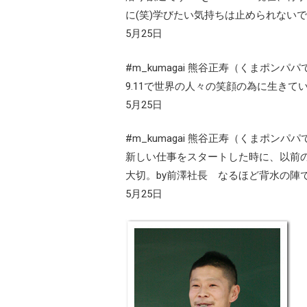
に(笑)学びたい気持ちは止められない
5月25日
#m_kumagai 熊谷正寿（くまポンパパ
9.11で世界の人々の笑顔の為に生きて
5月25日
#m_kumagai 熊谷正寿（くまポンパパ
新しい仕事をスタートした時に、以前
大切。by前澤社長 なるほど背水の陣
5月25日