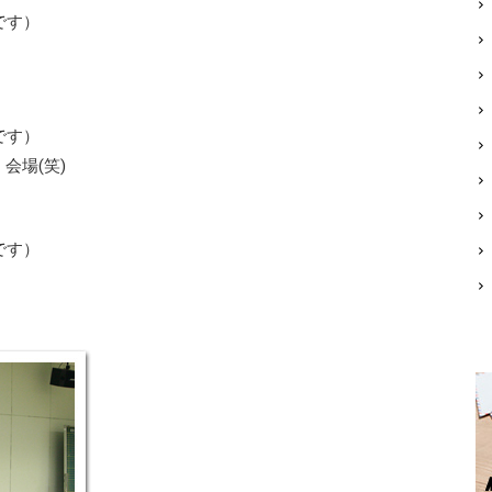
です）
です）
会場(笑)
です）