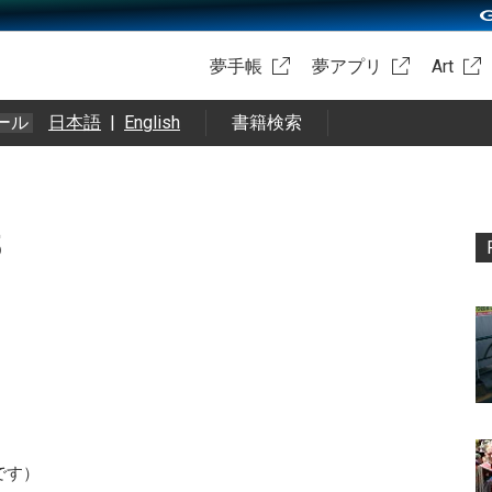
夢手帳
夢アプリ
Art
ール
日本語
|
English
書籍検索
5
です）