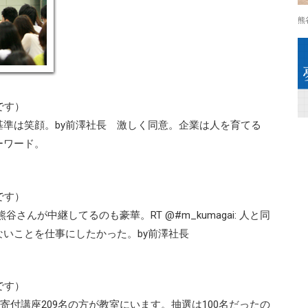
熊
です）
準は笑顔。by前澤社長 激しく同意。企業は人を育てる
ーワード。
です）
熊谷さんが中継してるのも豪華。RT @#m_kumagai: 人と同
いことを仕事にしたかった。by前澤社長
です）
、青学寄付講座209名の方が教室にいます。抽選は100名だったの