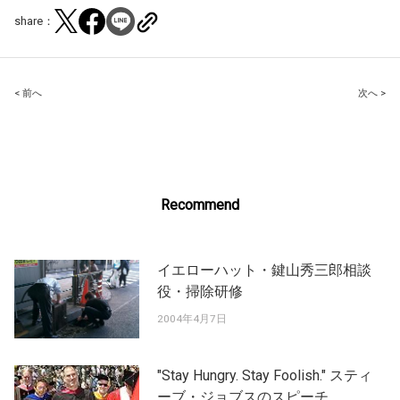
share：
Post
< 前へ
次へ >
navigation
Recommend
イエローハット・鍵山秀三郎相談
役・掃除研修
2004年4月7日
"Stay Hungry. Stay Foolish." スティ
ーブ・ジョブスのスピーチ