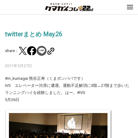
twitterまとめ May.26
share：
2011年5月27日
#m_kumagai 熊谷正寿（くまポンパパです）
IVS エレベーター渋滞に遭遇。運動不足解消に3階→27階まで歩いた
ランニングハイを経験しました。はー。#IVS
5月26日