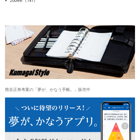
2004年（141）
熊谷正寿考案の「夢が、かなう手帳。」販売中