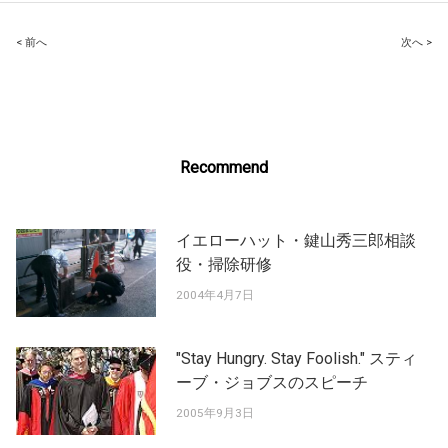
Post
< 前へ
次へ >
navigation
Recommend
イエローハット・鍵山秀三郎相談
役・掃除研修
2004年4月7日
"Stay Hungry. Stay Foolish." スティ
ーブ・ジョブスのスピーチ
2005年9月3日