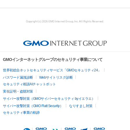
Copyright (c) 2026 GMO Internet Group, Inc. All Rights Reserved.
GMOインターネットグループのセキュリティ事業について
世界初総合ネットセキュリティサービス「GMOセキュリティ24」
パスワード漏洩診断
Webサイトリスク診断
セキュリティ相談AIチャットボット
実在証明・盗聴対策
サイバー攻撃対策（GMOサイバーセキュリティ byイエラエ）
サイバー攻撃対策（GMO Flatt Security）
なりすまし対策
セキュリティ事業の軌跡