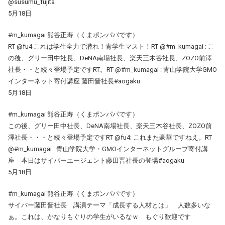
@susumu_fujita
5月18日
#m_kumagai 熊谷正寿（くまポンパパです）
RT @fu4 これは学生全力で潜れ！青学生マスト！RT @#m_kumagai : こ
の後、グリー田中社長、DeNA南場社長、楽天三木谷社長、ZOZO前澤
社長・・と続々登場予定ですRT。RT @#m_kumagai : 青山学院大学GMO
インターネット寄付講座 藤田晋社長#aogaku
5月18日
#m_kumagai 熊谷正寿（くまポンパパです）
この後、グリー田中社長、DeNA南場社長、楽天三木谷社長、ZOZO前
澤社長・・・と続々登場予定ですRT @fu4: これまた豪華ですねえ。RT
@#m_kumagai : 青山学院大学・GMOインターネットグループ寄付講
座 本日はサイバーエージェント藤田晋社長の登場#aogaku
5月18日
#m_kumagai 熊谷正寿（くまポンパパです）
サイバー藤田晋社長 講演テーマ「成長する人材とは」 人数多いな
ぁ。これは、かなりもぐりの学生がいるなｗ もぐり歓迎です