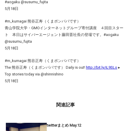
#aogaku @susumu_fujita
5月18日
#m_kumagai 熊谷正寿（くまポンパパです）
青山学院大学・GMOインターネットグループ寄付講座 ４回目スター
ト 本日はサイバーエージェント藤田晋社長の登場です。#aogaku
@susumu_fujita
5月18日
#m_kumagai 熊谷正寿（くまポンパパです）
The 熊谷正寿（くまポンパパです） Daily is out!
http://bit.ly/iL9SLo
▸
Top stories today via @shinnishino
5月18日
関連記事
twitterまとめ May.12