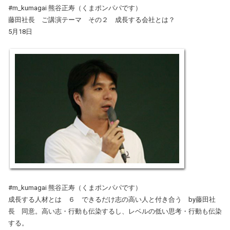
#m_kumagai 熊谷正寿（くまポンパパです）
藤田社長 ご講演テーマ その２ 成長する会社とは？
5月18日
#m_kumagai 熊谷正寿（くまポンパパです）
成長する人材とは ６ できるだけ志の高い人と付き合う by藤田社
長 同意。高い志・行動も伝染するし、レベルの低い思考・行動も伝染
する。