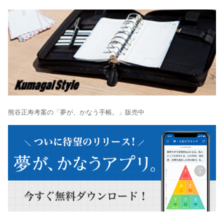
熊谷正寿考案の「夢が、かなう手帳。」販売中