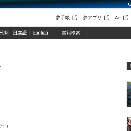
夢手帳
夢アプリ
Art
ール
日本語
|
English
書籍検索
4
です）