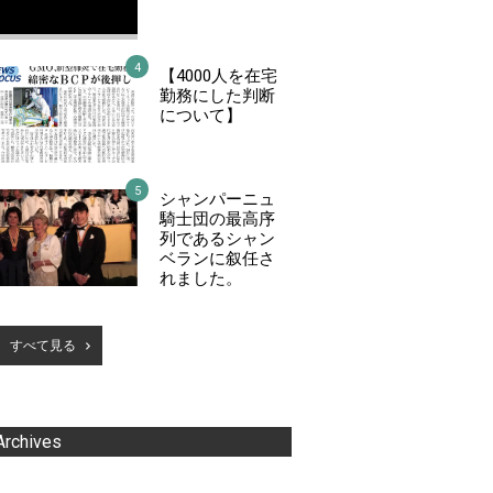
【4000人を在宅
勤務にした判断
について】
シャンパーニュ
騎士団の最高序
列であるシャン
ベランに叙任さ
れました。
すべて見る
Archives