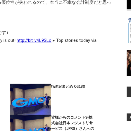
る優位性が失われるので、本当に不幸な会計制度だと思っ
です）
s out!
http://bit.ly/iL9SLo
▸ Top stories today via
twitterまとめ Oct.30
皆様からのコメント3-株
式会社日本レジストリサ
ービス（JPRS）さんへの