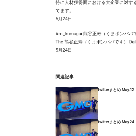
特に人材獲得面における大企業に対す
てます。
5月24日
#m_kumagai 熊谷正寿（くまポンパパ
The 熊谷正寿（くまポンパパです） Daily i
5月24日
関連記事
twitterまとめ May.12
twitterまとめ May.24