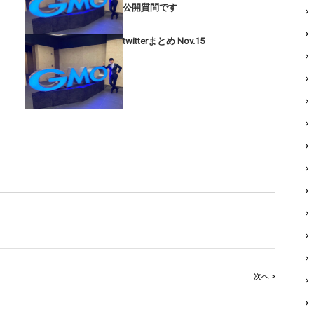
公開質問です
twitterまとめ Nov.15
次へ >