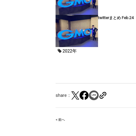
twitterまとめ Feb.24
2022年
share：
< 前へ
Post
navigation