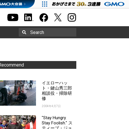
Search
Recommend
イエローハッ
ト・鍵山秀三郎
相談役・掃除研
修
2004年4月7日
"Stay Hungry.
Stay Foolish." ス
ティーブ・ジョ