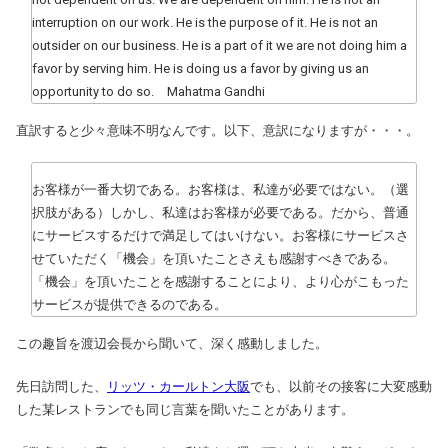
interruption on our work. He is the purpose of it. He is not an
outsider on our business. He is a part of it we are not doing him a
favor by serving him. He is doing us a favor by giving us an
opportunity to do so. Mahatma Gandhi
直訳すると少々意味不明なんです。以下、意訳になりますが・・・。
お客様が一番大切である。お客様は、私達が必要ではない。（選
択肢がある）しかし、私達はお客様が必要である。だから、普通
にサービスするだけで満足してはいけない。お客様にサービスさ
せていただく「機会」を頂いたことさえも感謝すべきである。
「機会」を頂いたことを感謝することにより、より心がこもった
サービスが提供できるのである。
この趣旨を渡辺会長から聞いて、深く感動しました。
先日訪問した、
リッツ・カールトン大阪
でも、以前その接客に大変感動
した某レストランでも同じ言葉を聞いたことがあります。