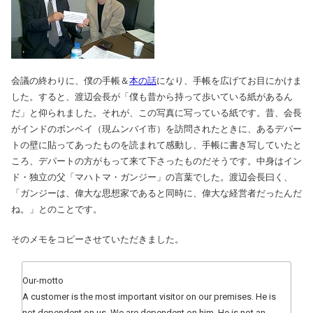
会議の終わりに、僕の手帳＆
本の話
になり、手帳を広げてお目にかけま
した。すると、渡辺会長が「僕も昔から持って歩いている紙があるん
だ」と仰られました。それが、この写真に写っている紙です。昔、会長
がインドのボンベイ（現ムンバイ市）を訪問されたときに、あるデパー
トの壁に貼ってあったものを読まれて感動し、手帳に書き写していたと
ころ、デパートの方がもって来て下さったものだそうです。中身はイン
ド・独立の父「マハトマ・ガンジー」の言葉でした。渡辺会長曰く、
「ガンジーは、偉大な思想家であると同時に、偉大な経営者だったんだ
ね。」とのことです。
そのメモをコピーさせていただきました。
Our-motto
A customer is the most important visitor on our premises. He is
not dependent on us. We are dependent on him. He is not an