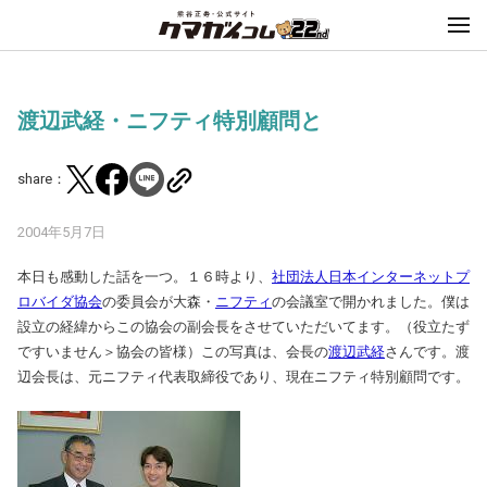
渡辺武経・ニフティ特別顧問と
share：
2004年5月7日
本日も感動した話を一つ。１６時より、
社団法人日本インターネットプ
ロバイダ協会
の委員会が大森・
ニフティ
の会議室で開かれました。僕は
設立の経緯からこの協会の副会長をさせていただいてます。（役立たず
ですいません＞協会の皆様）この写真は、会長の
渡辺武経
さんです。渡
辺会長は、元ニフティ代表取締役であり、現在ニフティ特別顧問です。