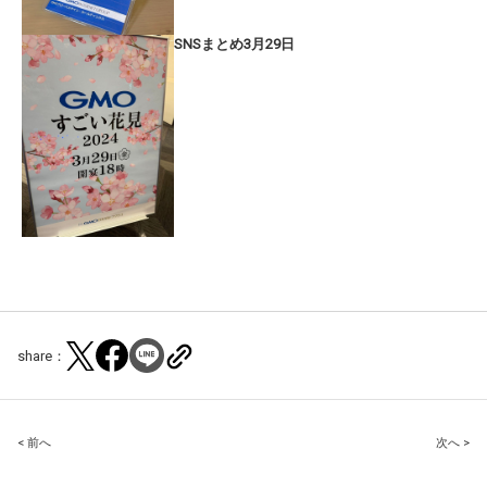
SNSまとめ3月29日
share：
Post
< 前へ
次へ >
navigation