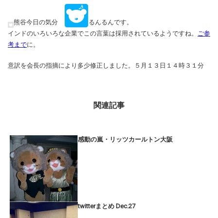
熊谷今日の気分
るんるんです。
インドのいろいろな企業でこの言葉は採用されているようですね。
ご参
考まで
に。
意訳を会長の指摘により多少修正しました。５月１３日１４時３１分
関連記事
感動の嵐・リッツカールトン大阪
twitterまとめ Dec.27