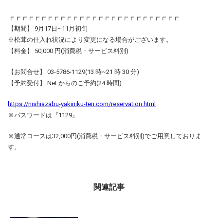
┏┏┏┏┏┏┏┏┏┏┏┏┏┏┏┏┏┏┏┏┏┏┏┏┏┏┏
【期間】 9月17日~11月初旬
※松茸の仕入れ状況により変更になる場合がございます。
【料金】 50,000 円(消費税・サービス料別)
【お問合せ】 03-5786-1129(13 時~21 時 30 分)
【予約受付】 Net からのご予約(24 時間)
https://nishiazabu-yakiniku-ten.com/reservation.html
※パスワードは『1129』
※通常コースは32,000円(消費税・サービス料別)でご用意しておりま
す。
関連記事