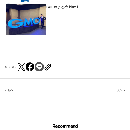
twitterまとめ Nov.1
share：
Post
< 前へ
次へ >
navigation
Recommend