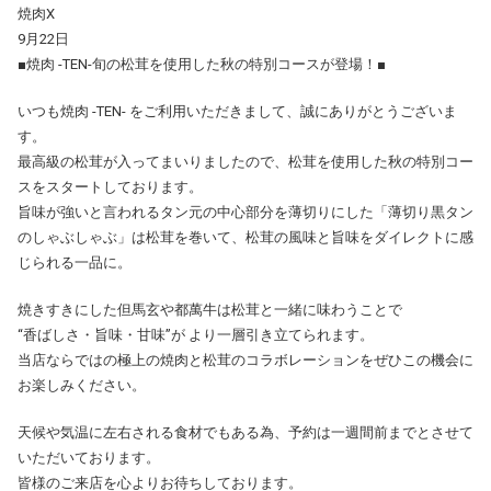
焼肉X
9月22日
■焼肉 -TEN-旬の松茸を使用した秋の特別コースが登場！■
いつも焼肉 -TEN- をご利用いただきまして、誠にありがとうございま
す。
最高級の松茸が入ってまいりましたので、松茸を使用した秋の特別コー
スをスタートしております。
旨味が強いと言われるタン元の中心部分を薄切りにした「薄切り黒タン
のしゃぶしゃぶ」は松茸を巻いて、松茸の風味と旨味をダイレクトに感
じられる一品に。
焼きすきにした但馬玄や都萬牛は松茸と一緒に味わうことで
“香ばしさ・旨味・甘味”が より一層引き立てられます。
当店ならではの極上の焼肉と松茸のコラボレーションをぜひこの機会に
お楽しみください。
天候や気温に左右される食材でもある為、予約は一週間前までとさせて
いただいております。
皆様のご来店を心よりお待ちしております。