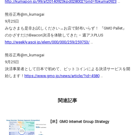
http://kumapon.jp/99/af20140923kpd028002?prid=fbkuma0923
…
熊谷正寿@m_kumagai
9月25日
みなさまも是非お試しください→お店で財布いらず！ 『GMO Pallet』
のかざすだけiBeacon決済を体験してきた – 週アスPLUS
http://weekly.ascii.jp/elem/000/000/259/259753/
…
熊谷正寿@m_kumagai
9月25日
決済事業者として日本で初めて、ビットコインによる決済サービスを開
始します！
https://www.gmo.jp/news/article/?id=4580
…
関連記事
【IR】GMO Internet Group Strategy