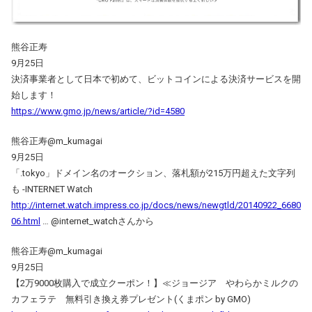
熊谷正寿
9月25日
決済事業者として日本で初めて、ビットコインによる決済サービスを開
始します！
https://www.gmo.jp/news/article/?id=4580
熊谷正寿@m_kumagai
9月25日
「.tokyo」ドメイン名のオークション、落札額が215万円超えた文字列
も -INTERNET Watch
http://internet.watch.impress.co.jp/docs/news/newgtld/20140922_6680
06.html
… @internet_watchさんから
熊谷正寿@m_kumagai
9月25日
【2万9000枚購入で成立クーポン！】≪ジョージア やわらかミルクの
カフェラテ 無料引き換え券プレゼント(くまポン by GMO)