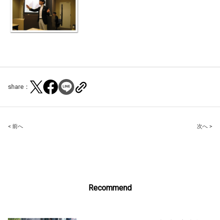
share：
Post
< 前へ
次へ >
navigation
Recommend