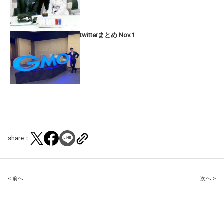
twitterまとめ Nov.1
share：
Post
< 前へ
次へ >
navigation