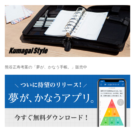
熊谷正寿考案の「夢が、かなう手帳。」販売中