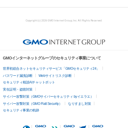
Copyright (c) 2026 GMO Internet Group, Inc. All Rights Reserved.
GMOインターネットグループのセキュリティ事業について
世界初総合ネットセキュリティサービス「GMOセキュリティ24」
パスワード漏洩診断
Webサイトリスク診断
セキュリティ相談AIチャットボット
実在証明・盗聴対策
サイバー攻撃対策（GMOサイバーセキュリティ byイエラエ）
サイバー攻撃対策（GMO Flatt Security）
なりすまし対策
セキュリティ事業の軌跡