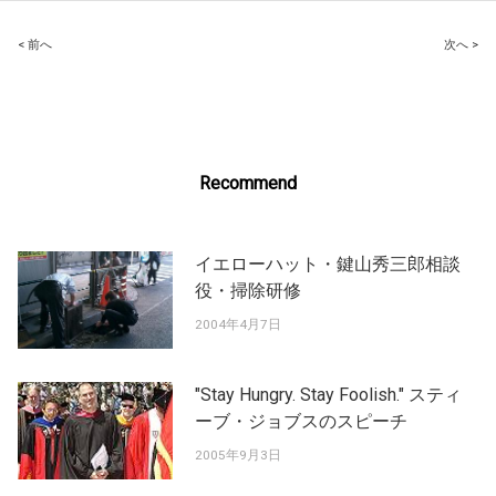
Post
< 前へ
次へ >
navigation
Recommend
イエローハット・鍵山秀三郎相談
役・掃除研修
2004年4月7日
"Stay Hungry. Stay Foolish." スティ
ーブ・ジョブスのスピーチ
2005年9月3日